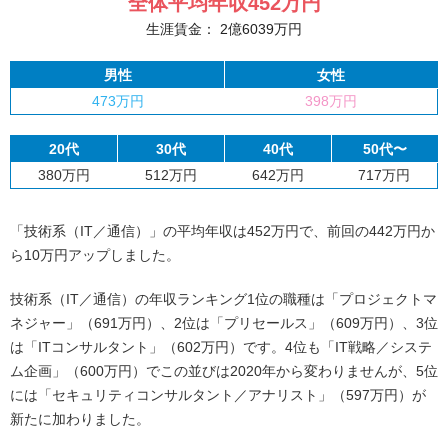
全体平均年収
452
万円
生涯賃金：
2
億
6039
万円
男性
女性
473万円
398万円
20代
30代
40代
50代〜
380万円
512万円
642万円
717万円
「技術系（IT／通信）」の平均年収は452万円で、前回の442万円か
ら10万円アップしました。
技術系（IT／通信）の年収ランキング1位の職種は「プロジェクトマ
ネジャー」（691万円）、2位は「プリセールス」（609万円）、3位
は「ITコンサルタント」（602万円）です。4位も「IT戦略／システ
ム企画」（600万円）でこの並びは2020年から変わりませんが、5位
には「セキュリティコンサルタント／アナリスト」（597万円）が
新たに加わりました。