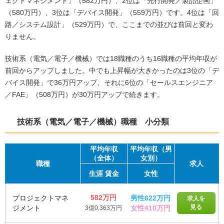
ェクトマネジメント」（582万円）、2位は「先行開発／製品企画」
（580万円）、3位は「デバイス開発」（559万円）です。4位は「回
路／システム設計」（529万円）で、ここまでの並びは前回と変わ
りません。
技術系（電気／電子／機械）では18職種のうち16職種の平均年収が
前回からアップしました。中でも上昇幅が大きかったのは3位の「デ
バイス開発」で36万円アップ、それに6位の「セールスエンジニア
／FAE」（508万円）が30万円アップで続きます。
技術系（電気／電子／機械）職種 小分類
平均
年収
平均年収（男
（全体）
女別）
職種
求人
生涯
賃金
女性
582万円
プロジェクトマネ
男性622万円
求人を
見る
ジメント
女性410万円
3億0,363万円