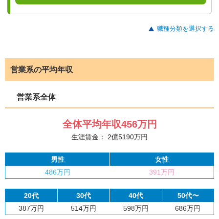
職種分類を選択する
営業系の平均年収
営業系全体
全体平均年収
456
万円
生涯賃金：
2
億
5190
万円
男性
女性
486万円
391万円
20代
30代
40代
50代〜
387万円
514万円
598万円
686万円