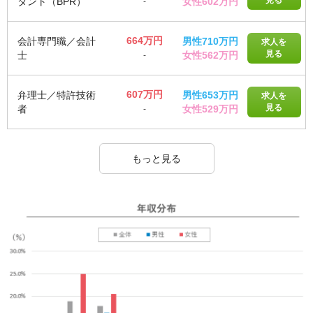
見る
タント（BPR）
女性602万円
-
664万円
会計専門職／会計
男性710万円
求人を
見る
士
女性562万円
-
607万円
弁理士／特許技術
男性653万円
求人を
見る
者
女性529万円
-
もっと見る