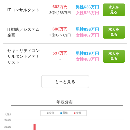
602万円
男性636万円
求人を
ITコンサルタント
見る
女性526万円
3億4,188万円
600万円
IT戦略／システム
男性636万円
求人を
見る
企画
女性467万円
2億9,763万円
セキュリティコン
597万円
男性619万円
求人を
サルタント／アナ
見る
女性483万円
-
リスト
もっと見る