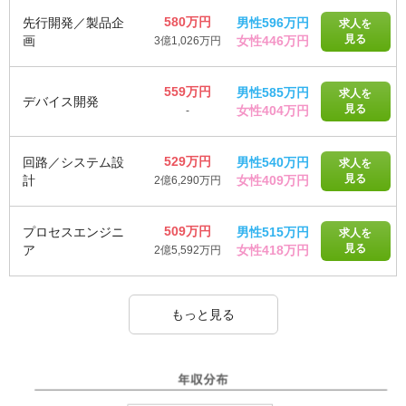
580万円
先行開発／製品企
男性596万円
求人を
見る
画
女性446万円
3億1,026万円
559万円
男性585万円
求人を
デバイス開発
見る
女性404万円
-
529万円
回路／システム設
男性540万円
求人を
見る
計
女性409万円
2億6,290万円
509万円
プロセスエンジニ
男性515万円
求人を
見る
ア
女性418万円
2億5,592万円
もっと見る