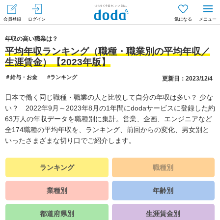
会員登録
ログイン
気になる
メニュー
年収の高い職業は？
平均年収ランキング（職種・職業別の平均年収／
生涯賃金）【2023年版】
＃給与・お金
#ランキング
更新日：2023/12/4
日本で働く同じ職種・職業の人と比較して自分の年収は多い？ 少な
い？ 2022年9月～2023年8月の1年間にdodaサービスに登録した約
63万人の年収データを職種別に集計。営業、企画、エンジニアなど
全174職種の平均年収を、ランキング、前回からの変化、男女別と
いったさまざまな切り口でご紹介します。
ランキング
職種別
業種別
年齢別
都道府県別
生涯賃金別