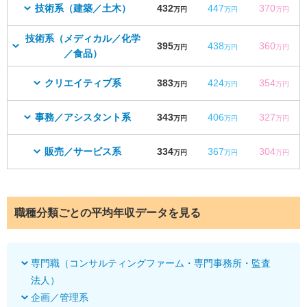
技術系（建築／土木）
432
447
370
万円
万円
万円
技術系（メディカル／化学
395
438
360
万円
万円
万円
／食品）
クリエイティブ系
383
424
354
万円
万円
万円
事務／アシスタント系
343
406
327
万円
万円
万円
販売／サービス系
334
367
304
万円
万円
万円
職種分類ごとの平均年収データを見る
専門職（コンサルティングファーム・専門事務所・監査
法人）
企画／管理系