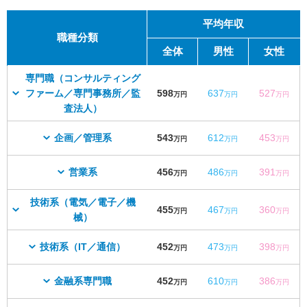
平均年収
職種分類
全体
男性
女性
専門職（コンサルティング
ファーム／専門事務所／監
598
637
527
万円
万円
万円
査法人）
企画／管理系
543
612
453
万円
万円
万円
営業系
456
486
391
万円
万円
万円
技術系（電気／電子／機
455
467
360
万円
万円
万円
械）
技術系（IT／通信）
452
473
398
万円
万円
万円
金融系専門職
452
610
386
万円
万円
万円