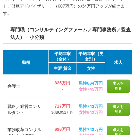
ト／財務アドバイザリー」（607万円）の34万円アップが続きま
す。
専門職（コンサルティングファーム／専門事務所／監査
法人） 小分類
平均
年収
平均年収（男
（全体）
女別）
職種
求人
生涯
賃金
女性
825万円
男性864万円
求人を
弁護士
見る
女性745万円
-
717万円
戦略／経営コンサ
男性743万円
求人を
見る
ルタント
女性642万円
3億9,052万円
696万円
業務改革コンサル
男性743万円
求人を