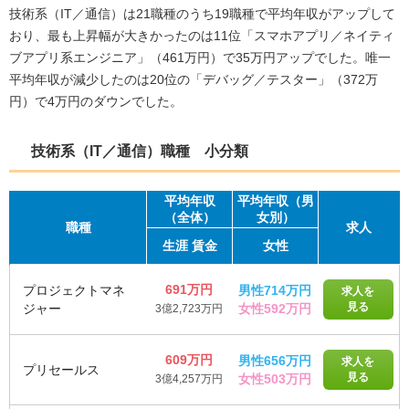
技術系（IT／通信）は21職種のうち19職種で平均年収がアップして
おり、最も上昇幅が大きかったのは11位「スマホアプリ／ネイティ
ブアプリ系エンジニア」（461万円）で35万円アップでした。唯一
平均年収が減少したのは20位の「デバッグ／テスター」（372万
円）で4万円のダウンでした。
技術系（IT／通信）職種 小分類
平均
年収
平均年収（男
（全体）
女別）
職種
求人
生涯
賃金
女性
691万円
プロジェクトマネ
男性714万円
求人を
見る
ジャー
女性592万円
3億2,723万円
609万円
男性656万円
求人を
プリセールス
見る
女性503万円
3億4,257万円