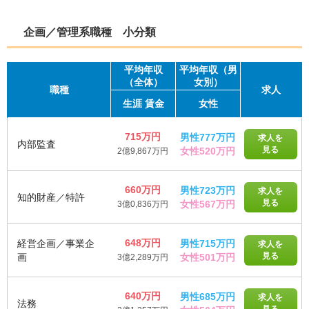
企画／管理系職種 小分類
平均
年収
平均年収（男
（全体）
女別）
職種
求人
生涯
賃金
女性
715万円
男性777万円
求人を
内部監査
見る
女性520万円
2億9,867万円
660万円
男性723万円
求人を
知的財産／特許
見る
女性567万円
3億0,836万円
648万円
経営企画／事業企
男性715万円
求人を
見る
画
女性501万円
3億2,289万円
640万円
男性685万円
求人を
法務