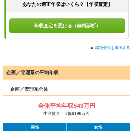
あなたの適正年収はいくら？【年収査定】
年収査定を受ける（無料診断）
職種分類を選択する
企画／管理系の平均年収
企画／管理系全体
全体平均年収
543
万円
生涯賃金：
2
億
8198
万円
男性
女性