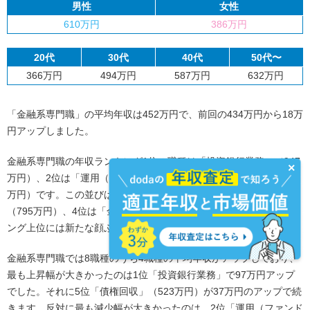
男性
女性
610万円
386万円
20代
30代
40代
50代〜
366万円
494万円
587万円
632万円
「金融系専門職」の平均年収は452万円で、前回の434万円から18万
円アップしました。
金融系専門職の年収ランキング1位の職種は「投資銀行業務」（947
×
万円）、2位は「運用（ファンドマネジャー／ディーラー）」（810
万円）です。この並びは前回と同じですが、3位は「アナリスト」
（795万円）、4位は「金融商品開発」（719万円）と今回のランキ
ング上位には新たな顔ぶれが並びます。
金融系専門職では8職種のうち4職種の平均年収がアップしており、
最も上昇幅が大きかったのは1位「投資銀行業務」で97万円アップ
でした。それに5位「債権回収」（523万円）が37万円のアップで続
きます。反対に最も減少幅が大きかったのは、2位「運用（ファンド