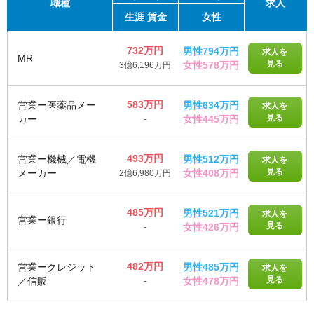
職種
求人
生涯
賃金
女性
732万円
男性794万円
求人を
MR
見る
女性578万円
3億6,196万円
583万円
営業ー医薬品メー
男性634万円
求人を
見る
カー
女性445万円
-
493万円
営業ー機械／電機
男性512万円
求人を
見る
メーカー
女性408万円
2億6,980万円
485万円
男性521万円
求人を
営業ー銀行
見る
女性426万円
-
482万円
営業ークレジット
男性485万円
求人を
見る
／信販
女性478万円
-