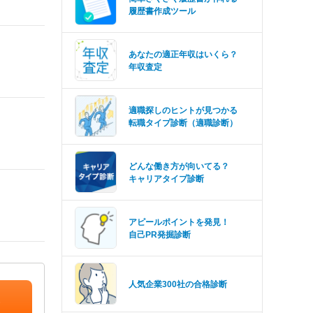
履歴書作成ツール
あなたの適正年収はいくら？
年収査定
適職探しのヒントが見つかる
転職タイプ診断（適職診断）
どんな働き方が向いてる？
キャリアタイプ診断
アピールポイントを発見！
自己PR発掘診断
人気企業300社の合格診断
）