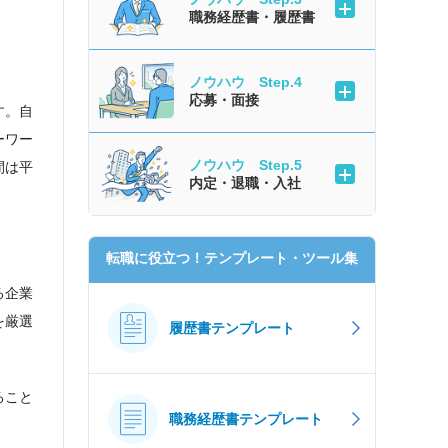
職務経歴書・履歴書
ノウハウ Step.4
応募・面接
す。自
ーワー
ノウハウ Step.5
間は平
内定・退職・入社
転職に役立つ！テンプレート・ツール集
る企業
を厳選
履歴書テンプレート
ること
職務経歴書テンプレート