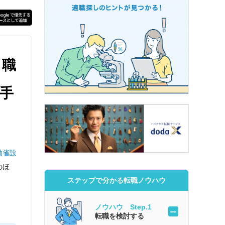
。職
手
働省設
のほ
ステップで分かる転職ノウハウ
ノウハウ Step.1
転職を検討する