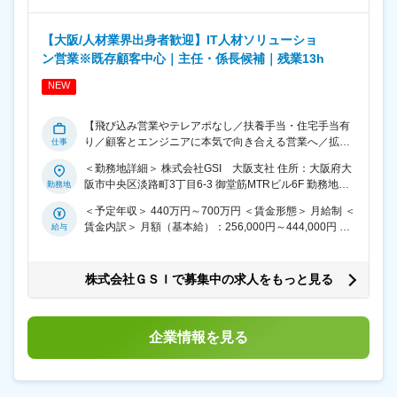
ア製品やサービスの提案、市場分析、営業企画などにも
当＞ 有 ＜給与補足＞ ※残業代は100％支給します。 ※経
携わることが可能。営業としての提案力に加え、IT知識
験やスキルに応じて、優遇します。 ■昇給／年1回（4
や課題解決力も身につけられるため、市場価値の高い営
【大阪/人材業界出身者歓迎】IT人材ソリューショ
月） ■賞与：年2回（6月、12月） ■モデル年収 主任クラ
業へと成長できます。 ■業務詳細 ・エンジニアの要員計
ン営業※既存顧客中心｜主任・係長候補｜残業13h
ス 550万円～ 課長クラス 670万円 部長クラス 810
画、要員・条件調整 ・エンジニアからの課題、要望のヒ
万円 賃金はあくまでも目安の金額であり、選考を通じて
アリング ・既存顧客への増員・拡大提案（既存顧客9
NEW
上下する可能性があります。 月給(月額)は固定手当を含
割） ・新規顧客との関係構築 ・顧客課題のヒアリング、
めた表記です。
課題解決提案 ・展示会やイベントを通じた顧客開拓 ・ソ
【飛び込み営業やテレアポなし／扶養手当・住宅手当有
フトウェア製品、サービスの提案営業 ・見積提示から契
り／顧客とエンジニアに本気で向き合える営業へ／拡大
約締結までの営業活動 ■営業スタイル 目標は個人ではな
フェーズの営業組織を牽引するメンバー募集】 エンジニ
くチームで追うスタイルのため、個人売上ノルマはあり
＜勤務地詳細＞ 株式会社GSI 大阪支社 住所：大阪府大
ア一人ひとりのキャリア実現とお客様の課題解決を両立
ません。飛び込み営業やテレアポもなく、既存顧客との
阪市中央区淡路町3丁目6-3 御堂筋MTRビル6F 勤務地最
するSES営業・人材コーディネーターとしてご活躍いた
関係構築を中心に営業活動を行います。 また、上司から
寄駅：本町駅 受動喫煙対策：屋内全面禁煙 変更の範囲：
だきます。 既存顧客との関係構築を中心に、エンジニア
＜予定年収＞ 440万円～700万円 ＜賃金形態＞ 月給制 ＜
細かく行動管理される環境ではなく、自ら考え主体的に
会社の定める事業所（リモートワーク含む）
と顧客双方に寄り添いながら最適なマッチングを実現し
賃金内訳＞ 月額（基本給）：256,000円～444,000円 ＜
行動しながら成長できる風土があります。 ■働く環境 担
ていただきます。また、人材提案だけでなく、ソフトウ
月給＞ 256,000円～444,000円 ＜昇給有無＞ 有 ＜残業手
当エンジニアは30～40名程度。配属後も継続的にキャリ
ェア製品やサービス提案などITソリューション営業にも
当＞ 有 ＜給与補足＞ ※残業代は100％支給します。 ※経
ア相談やフォローを行うため、人と深く関わりながら成
携わることができるため、営業としての市場価値を高め
験やスキルに応じて、優遇します。 ■昇給／年1回（4
長を支援できる仕事です。 有給消化率87％、平均残業時
株式会社ＧＳＩで募集中の求人をもっと見る
られる環境です。 ■業務詳細 ・エンジニアの要員計画、
月） ■賞与：年2回（6月、12月） ■モデル年収 主任クラ
間13時間／月と働きやすい環境も整っています。 ■入社
要員・条件調整 ・エンジニアからの課題、要望のヒアリ
ス 550万円～ 課長クラス 670万円 部長クラス 810
後のサポート体制 まずは既存顧客の対応や先輩社員との
ング ・顧客開拓、既存領域の増員、拡大提案※9割が既
万円 賃金はあくまでも目安の金額であり、選考を通じて
同行を通じて、業界知識や営業の流れを学んでいただき
存顧客。まずは既存のお客様から担当いただきます。 ・
企業情報を見る
上下する可能性があります。 月給(月額)は固定手当を含
ます。 営業組織は少数精鋭だからこそ、拠点長や先輩社
各種商材の展示会等イベントの選定、出展 ・顧客の課題
めた表記です。
員との距離が近く、分からないことがあればすぐに相談
ヒアリング ・課題解決の施策立案・実行 ・ソフトウェア
できる環境です。また、日々の営業活動においてもエン
製品、サービスの提案 ・市場分析に基づいたターゲット
ジニアと連携しながら進めるため、IT知識を実務の中で