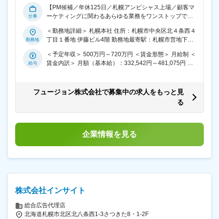
分かり、仕事の成果を実感できます。 ◇多様な業種／業
す。 ■賞与：業績によって支給あり（年1回） 賃金はあ
【PM候補／年休125日／札幌アンビシャス上場／顧客マ
界（メーカー、小売、教育、BtoB）での経験を積むこと
くまでも目安の金額であり、選考を通じて上下する可能
ーケティングに関わるあらゆる業務をワンストップで支
ができます。 ◇クライアント課題を直接聞き、クリエイ
性があります。 月給(月額)は固定手当を含めた表記で
援／これまで1000社以上の顧客課題と向き合ってきたマ
ティブにまつわる工程を最初から最後まで担当でき、精
す。
＜勤務地詳細＞ 札幌本社 住所：札幌市中央区北４条西４
ーケティング支援事業／大小樽洋菓子舗ルタオやイオン
度の高いアウトプットを生むことができます。 ■働く環
丁目１番地 伊藤ビル4階 勤務地最寄駅：札幌市営地下鉄
など、大手・有名顧客も多様な業務に挑戦可能／時短・
境： フレックスタイム制のほか、出社勤務と在宅勤務を
南北線／さっぽろ駅 受動喫煙対策：屋内喫煙可能場所あ
フレックス勤務・ハイブリッドワーク可能で働きやすさ
自身の業務都合や予定によって柔軟に選択できるハイブ
＜予定年収＞ 500万円～720万円 ＜賃金形態＞ 月給制 ＜
り 変更の範囲：会社の定める事業所（リモートワーク含
◎】 ■ポジション概要： PM候補として、既存・新規クラ
リッドワークを導入し、働きがい、働きやすさを追求し
賃金内訳＞ 月額（基本給）：332,542円～481,075円 そ
む）
イアントの窓口としてマーケティングに関するクライア
ています。 ■当社について： マーケティング戦略の立案
の他固定手当/月：5,000円 固定残業手当/月：79,125円～
ントの課題解決手段を提供していただきます。 ■業務内
から、システム開発、ビッグデータ分析、販売促進企
113,925円（固定残業時間30時間0分/月） 超過した時間
容： ・予算達成のための営業計画の作成 ・案件獲得のた
画、DMやWEBサイトなどの販売促進ツールの制作まで
外労働の残業手当は追加支給 ＜月給＞ 416,667円～
フュージョン株式会社で募集中の求人をもっと見
めの戦略作成、および実行 ・担当するクライアント企業
ワンストップでサービスを提供しています。大手・有名
600,000円（一律手当を含む） ＜昇給有無＞ 有 ＜残業手
る
の課題のヒアリング ・社内、社外プロジェクトメンバー
クライアントに対して多様な業務に挑戦できます。 ■事
当＞ 有 ＜給与補足＞ ※給与詳細は経験・能力・前職給
との情報共有 ・課題解決となる手段（プロモーション、
業内容： ◇CRM支援：CRM戦略策定から購買データ分
等を考慮の上決定します。 ■昇給：あり（年1回） ■賞
分析、システム等）のプランニング、企画立案 ・見積、
析、クリエイティブ、テクノロジー、マーケティングオ
与：業績によって支給あり（年1回） ■年収例：600万円
スケジュール作成 ・提案～クロージング ・契約書の締結
ペレーションまで顧客マーケティングに関わるあらゆる
／アカウントプランナー／30代（月給40万円＋手当＋賞
企業情報を見る
手続き ・案件の進捗管理 ・検収～請求処理、売上管理 ■
業務をワンストップで支援 ◇サービス運営支援：POSデ
与） 賃金はあくまでも目安の金額であり、選考を通じて
キャリアパス・案件について： あなたの経験や強みを活
ータ開示サービス、ECサイト運用などマーケティング支
上下する可能性があります。 月給(月額)は固定手当を含
かした案件からチャレンジ可能です。 将来的にはマネジ
援とともに、クライアント事業のサービス運営にも伴走
めた表記です。
メント業務など、適性や希望を踏まえたキャリアプラン
◇教育支援：クライアントのマーケター育成支援とし
をご用意しています。 ※月1回の面談で相談しながら決
て、eラーニング、セミナー等の学習機会を提供 変更の
定していきます。 ■ビジョン： 私たちフュージョン株式
範囲：会社の定める業務
株式会社インサイト
会社が目指すのは、「対話があり、互いに想い合い、人
間味がある社会を創る」ことです。そのために、デー
総合広告代理店
タ・テクノロジ・クリエイティブを融合（＝フュージョ
北海道札幌市北区北八条西1-3さつきた8・1-2F
ン）し、意味のある顧客体験を生み出していきます。 ア