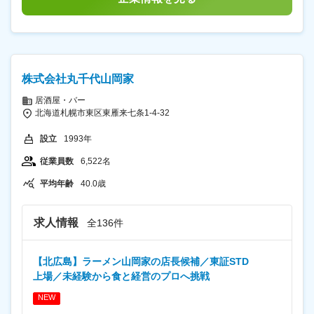
や業務改善にも積極的に携われます。 ■扱うサービス 女
身を愛し、輝く女性を創る」を企業ミッションに、女性
選考を通じて上下する可能性があります。 月給(月額)は
性専用フィットネススタジオ（ホットヨガ・ピラティ
活躍推進企業として女性が多数活躍。 サービスの会員様
固定手当を含めた表記です。
ス・サーフエクササイズ・グループ筋トレ・ストレッチ
も順調に増加しており、売上の増加にも直結。 今後は国
等）を全国で展開し、社員の健康やウェルビーイング向
内にさらに店舗を増やしていく他、女性たちのウェルビ
上に寄与しています。 ■組織構成 東京・札幌2拠点で運
ーイングを実現する新規事業展開も検討しています。 変
営し、労務課はMG1名、スペシャリスト1名、スタッフ3
更の範囲：会社の定める業務
株式会社丸千代山岡家
名、アルバイト3名体制です。 ■業務の魅力 成長期の企
業で会社とともにキャリアを築け、誰もがやりがいを持
居酒屋・バー
って活躍できる環境整備に貢献できます。業務改善や新
北海道札幌市東区東雁来七条1-4-32
たな仕組みづくりにも挑戦でき、労務のプロとして成長
できるポジションです。 ■教育体制 実務を通じたOJTや
設立
1993年
必要に応じた研修でスキルアップをサポートします。 ■
就業環境 週2回までのリモート勤務や柔軟な休暇制度、
従業員数
6,522名
子育て支援、出張同行制度など、ライフイベントと両立
しやすい環境です。 ■想定されるキャリアパス 将来的に
平均年齢
40.0歳
は労務リーダーやマネジャーとしてチームを牽引する役
割へのステップアップも可能です。 ■企業の特徴/魅力
「人生を、愛そう。」を理念に掲げ、女性の活躍を推進
求人情報
全136件
する社会的意義の高い事業を展開。業界でも高い受賞歴
を持ち、今後も新規事業や出店拡大を進めていきます。
変更の範囲：会社の定める業務
【北広島】ラーメン山岡家の店長候補／東証STD
上場／未経験から食と経営のプロへ挑戦
NEW