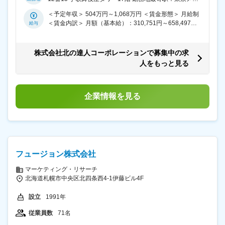
ます。 扱う商品は「SALONMOON（サロンムーン）」
実管理 など 【入社後の流れ】 （1）プレイヤーとして
考を通じて上下する可能性があります。 月給(月額)は固
ロ日比谷線、都営浅草線／東銀座駅 受動喫煙対策：屋内
というヘアアイロンを中心とするヘアケア美容家電で
WEBマーケティングスキルを磨く（入社半年～1年目
＜予定年収＞ 504万円～1,068万円 ＜賃金形態＞ 月給制
定手当を含めた表記です。
全面禁煙 変更の範囲：会社の定める事業所（リモートワ
す。 シリーズ累計出荷台数123万台を突破しており、こ
安） 独自のマーケター育成研修を通して、WEB広告作
＜賃金内訳＞ 月額（基本給）：310,751円～658,497円
ーク含む）
れまでMORE2023上半期ベストコスメやMONOQLOグッ
成・LP作成・広告運用などのプレイヤースキルを高いレ
固定残業手当/月：109,249円～231,503円（固定残業時
ドプライスベストバイを受賞するなど、市場から高い支
ベルで習得します。 適性に応じ『クリエイティブ強化ル
間45時間0分/月） 超過した時間外労働の残業手当は追加
持を受ける成長著しい商材です。 また2024年12月20日
ート』もしくは『データサイエンス＆広告運用強化ルー
支給 ＜月給＞ 420,000円～890,000円（一律手当を含
株式会社北の達人コーポレーションで募集中の求
に、速乾性・髪の美しさ・利便性を兼ね備える高機能ド
ト』の育成ルート進んでいただきます。 （2）プロダク
む） ＜昇給有無＞ 有 ＜残業手当＞ 有 ＜給与補足＞ ◆昇
人をもっと見る
ライヤー『ブースターイオン ドライヤー』を発売しまし
トマーケティングマネージャーに昇格（入社1年～1年半
給年2回（4・10月） 社歴給：毎年月額1万円昇給（入社
た。 これまでの主力商材であるヘアアイロンに加え、新
目安） 木下をはじめとする一線で活躍するマーケターが
10年目まで） 社会経験歴給：毎年月額5千円昇給（社会
たな美容家電ジャンルであるドライヤーの発売により、
直接指導を行い、実戦を通し担当プロダクトの売上利益
人6年目まで） 職級給：一定以上の職級から月額3万円～
さらなる業績拡大を目指します。 これまではオンライン
を拡大する力を身に着けます。 （3）更なるステップア
50万円昇給 能力調整給：プレイヤー評価・経営評価の2
企業情報を見る
での販促を中心に拡大を続け、現在はオフラインでも大
ップ 担当プロダクトの拡大以外にも様々な裁量権を得る
軸で月額1万円～40万円の昇給が可能（一定職級以上は
手家電量販店など全国約1000店舗以上に展開し、口コミ
ことが可能です。 新規プロダクトの立ち上げや各プロダ
評価額の上限なし） 賃金はあくまでも目安の金額であ
でも高評価を獲得するようになりました。※2024年11月
クトを統括するブランド全体の拡大戦略設計に従事する
り、選考を通じて上下する可能性があります。 月給(月
時点 今後はオフラインマーケティングを通し、より多く
など、年齢にかかわらず実力に応じて抜擢する文化があ
額)は固定手当を含めた表記です。
のリアルな顧客との接点の機会をつくり、
ります。 ★男女問わず多くの若手社員が入社1~3年目な
SALONMOON（サロンムーン）のブランド認知を拡大す
がら最前線で活躍しており、プロダクトマーケティング
フュージョン株式会社
るフェーズに入っています。 今回はその重要なフェーズ
マネージャーの平均年齢は27歳となっています。 変更の
を担うポジションの新規募集です。 当社での1人目の採
範囲：会社の定める業務
マーケティング・リサーチ
用となるため、自身のアクションと成果次第で加速度的
北海道札幌市中央区北四条西4-1伊藤ビル4F
に裁量の幅を広げることができます。 ■具体的な仕事内
容： SALONMOON（サロンムーン）商品を仲介業者や
設立
1991年
小売店へ卸し店舗での販売を行い、戦略的に売上拡大を
目指す業務です。 ・販促企画の新規立案 ・新規仲介業者
従業員数
71名
や小売店の開拓（契約後はルート営業も担当） ・店舗で