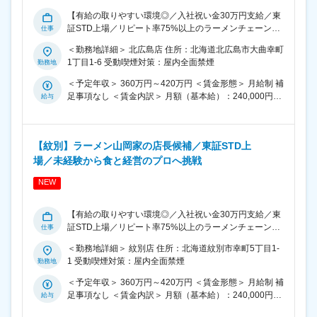
【有給の取りやすい環境◎／入社祝い金30万円支給／東
証STD上場／リピート率75%以上のラーメンチェーン／
未経験から「食」と「経営」のプロへ挑戦】 ■業務内
＜勤務地詳細＞ 北広島店 住所：北海道北広島市大曲幸町
容： 人気ブランド「ラーメン山岡家」の店長候補とし
1丁目1-6 受動喫煙対策：屋内全面禁煙
て、店舗運営全般を担当いただきます。未経験歓迎！自
動車整備士や運送業など異業種出身者も現在店長として
＜予定年収＞ 360万円～420万円 ＜賃金形態＞ 月給制 補
活躍中です。 ■業務詳細： ・調理、食材・備品の管理、
足事項なし ＜賃金内訳＞ 月額（基本給）：240,000円～
仕入れ ・接客、販促活動 ・設備・衛生管理、売上・利益
280,000円 ＜月給＞ 240,000円～280,000円 ＜昇給有無
率の管理 ・スタッフ採用、シフト管理 店舗経営に関する
＞ 有 ＜残業手当＞ 有 ＜給与補足＞ 昇給・賞与は年2回
幅広い業務をお任せします。キャンペーン企画や人材採
年収例： SV：1000万（37歳・7年） 最上位店長：800
用なども店長の裁量で実施できるため、未経験から経営
【紋別】ラーメン山岡家の店長候補／東証STD上
万（33歳・5年） 店長：600万（30歳・2年） 一般：420
スキルを身につけることが可能です。 ■魅力ポイント：
場／未経験から食と経営のプロへ挑戦
万（25歳・1年） 月給： 店長43万以上 ミドル46万以上
豊富なキャリアパス 店長がゴールではありません。エリ
最上位60万以上 SV70万以上 賃金はあくまでも目安の金
アマネージャー、商品開発、本部スタッフなど、社員の
NEW
額であり、選考を通じて上下する可能性があります。 月
8割が店長経験者。 現場を知ることを重視し、長期的な
給(月額)は固定手当を含めた表記です。
キャリア構築が可能です。新規店舗も続々展開中で、挑
【有給の取りやすい環境◎／入社祝い金30万円支給／東
戦の機会が豊富です。 ■店舗ごとの裁量と自由度： セン
証STD上場／リピート率75%以上のラーメンチェーン／
トラルキッチンや細かなマニュアル化は行わず、キャン
未経験から「食」と「経営」のプロへ挑戦】 ■業務内
ペーンやサービス企画など店舗ごとに裁量を持たせてい
＜勤務地詳細＞ 紋別店 住所：北海道紋別市幸町5丁目1-
容： 人気ブランド「ラーメン山岡家」の店長候補とし
ます。 成功事例は全店舗に共有され、実績に応じて評価
1 受動喫煙対策：屋内全面禁煙
て、店舗運営全般を担当いただきます。未経験歓迎！自
される環境です。 ■充実した研修・資格取得制度： 入社
動車整備士や運送業など異業種出身者も現在店長として
＜予定年収＞ 360万円～420万円 ＜賃金形態＞ 月給制 補
後は3泊4日の本部研修で座学・シミュレーション・実店
活躍中です。 ■業務詳細： ・調理、食材・備品の管理、
足事項なし ＜賃金内訳＞ 月額（基本給）：240,000円～
舗研修を実施。 その後も独自の育成プログラムで調理・
仕入れ ・接客、販促活動 ・設備・衛生管理、売上・利益
280,000円 ＜月給＞ 240,000円～280,000円 ＜昇給有無
仕入れ・売上管理・利益率管理など経営スキルを習得で
率の管理 ・スタッフ採用、シフト管理 店舗経営に関する