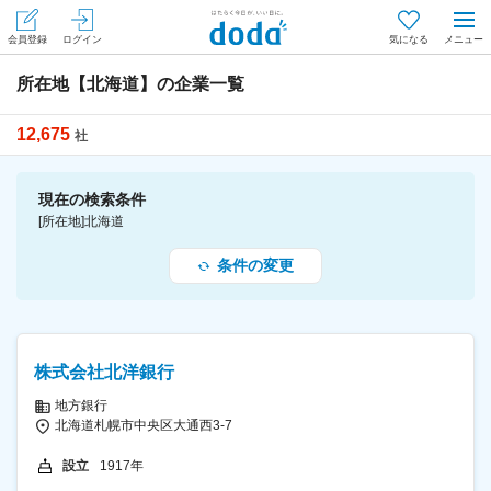
会員登録
ログイン
気になる
メニュー
所在地【北海道】の企業一覧
12,675
条件の変更
社
現在の検索条件
[所在地]北海道
条件の変更
株式会社北洋銀行
地方銀行
北海道札幌市中央区大通西3-7
設立
1917年