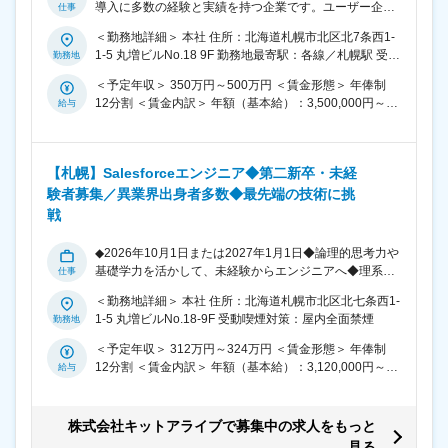
導入に多数の経験と実績を持つ企業です。ユーザー企業
と直契約で、顧客関係管理や営業支援のためのシステム
＜勤務地詳細＞ 本社 住所：北海道札幌市北区北7条西1-
を構築。小規模プロジェクト運営に強みがあります。】
1-5 丸増ビルNo.18 9F 勤務地最寄駅：各線／札幌駅 受動
■仕事内容： クラウドベンダーとして「Salesforce」を
喫煙対策：敷地内全面禁煙
活用した業務コンサルティングや導入支援を担当。エン
＜予定年収＞ 350万円～500万円 ＜賃金形態＞ 年俸制
ドユーザー様と直接接点を取り、業務を進めていきま
12分割 ＜賃金内訳＞ 年額（基本給）：3,500,000円～
す。クライアントは多種多様な企業が対象です。 ・企業
5,000,000円 ＜月額＞ 291,666円～416,666円（12分
トップから経営課題をヒアリング、営業部門の現場責任
割） ＜昇給有無＞ 有 ＜残業手当＞ 有 ＜給与補足＞ ※給
者と営業活動の仕組み化を議論しながら、業務フローの
与詳細は、能力を考慮した上で決定いたします。 賃金は
把握や課題の抽出などの最上流工程から携わり、要件定
【札幌】Salesforceエンジニア◆第二新卒・未経
あくまでも目安の金額であり、選考を通じて上下する可
義/設計/開発/運用支援までを一貫して実施。 ・弊社はコ
験者募集／異業界出身者多数◆最先端の技術に挑
能性があります。 月給(月額)は固定手当を含めた表記で
ンサルティングから提案、設計、開発、運用支援までを
す。
戦
担当エンジニアが一貫して対応する体制を築いていま
す。DXの重要性が高まる中で事業理解とエンジニアリン
◆2026年10月1日または2027年1月1日◆論理的思考力や
グ、両輪のスキルを高めることが可能。 ■配属先情報：
基礎学力を活かして、未経験からエンジニアへ◆理系・
社員の9割がエンジニア。北海道内のお客様だけでな
情報系出身者歓迎◆ 《約4ヶ月の研修あり》Salesforceの
く、首都圏や東北、九州など全国各地のお客様とリモー
＜勤務地詳細＞ 本社 住所：北海道札幌市北区北七条西1-
導入・開発を通じたお客様の課題解決を担ってくださ
ト開発を実施 ■当社で働く魅力： 社会的ニーズが高まっ
1-5 丸増ビルNo.18-9F 受動喫煙対策：屋内全面禁煙
い！ 未経験の方でも基礎からしっかり学べる約4ヶ月の
ている「クラウドサービス」を提供する企業として今後
初期研修カリキュラムを準備しています。 研修は座学だ
も継続的な事業成長を期待できます。年間休日123日
＜予定年収＞ 312万円～324万円 ＜賃金形態＞ 年俸制
けではなく、実際にプログラミングを行い、先輩たちか
（土日祝休み）、働きやすい環境で私生活を充実させる
12分割 ＜賃金内訳＞ 年額（基本給）：3,120,000円～
らアドバイスをもらえるワークショップ型の内容も。 第
ことも可能です！自らのスキルを用いて今後の成長企業
3,240,000円 ＜月額＞ 260,000円～270,000円（12分
二新卒でIT未経験の方もしっかり一人前に育て上げてい
を最前線で盛り上げることのできる、やりがい溢れる業
割） ＜昇給有無＞ 有 ＜残業手当＞ 有 ＜給与補足＞ 新卒
るカリキュラムです！ ※入社後半年間は研修・OJTのた
務でございます。 ■評価制度について： “技術の評価基
と同待遇での採用となるため、初年度年俸額はこちらの
株式会社キットアライブで募集中の求人をもっと
めオフィス勤務となります。半年経過後から在宅勤務が
準”“社会人としての評価”の2軸で評価を行っておりま
基準で固定となります。 賃金はあくまでも目安の金額で
見る