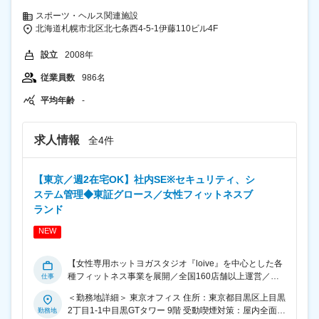
を支援する評価文化のもと、長期的なキャリア形成を実
ながら、「北洋銀行グループ」でお客さまの声に応えて
スポーツ・ヘルス関連施設
現できます。 変更の範囲：会社の定める業務
おります。 営業店は、地域のお客さまのために多彩な業
北海道札幌市北区北七条西4-5-1伊藤110ビル4F
務を行い、お客さまを第一に考えた接客と金融のプロと
しての知識・経験を活かしたサービスにより、 「お客さ
設立
2008年
まに選ばれる銀行」を目指しております。 営業店を統括
する本部は、北海道経済の現在と未来を見つめていま
従業員数
986名
す。さまざまな情報を駆使して、地域の振興やお客さま
平均年齢
-
の持続的な発展に貢献す るのも大切な役割をになってお
ります。 お客様を理解し、多彩なソリューション提供に
より、北海道経済の持続的成長に貢献しています。 変更
求人情報
の範囲：会社の定める業務
全4件
【東京／週2在宅OK】社内SE※セキュリティ、シ
ステム管理◆東証グロース／女性フィットネスブ
ランド
NEW
【女性専用ホットヨガスタジオ『loive』を中心とした各
種フィットネス事業を展開／全国160店舗以上運営／
99%女性社員の女性活躍企業】 ■役割： ◇情報システム
＜勤務地詳細＞ 東京オフィス 住所：東京都目黒区上目黒
領域の統括およびセキュリティ体制・ITインフラの整備
2丁目1-1中目黒GTタワー 9階 受動喫煙対策：屋内全面禁
◇全社横断でのIT環境の安定運用と、今期予定している