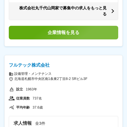
＞ 有 ＜残業手当＞ 有 ＜給与補足＞ 昇給・賞与は年2回
きます。 さらに、食品衛生管理者など約50種の資格取得
幅広い業務をお任せします。キャンペーン企画や人材採
年収例： SV：1000万（37歳・7年） 最上位店長：800
をサポート。試験合格後は費用を会社負担、手当支給
株式会社丸千代山岡家で募集中の求人をもっと見
用なども店長の裁量で実施できるため、未経験から経営
万（33歳・5年） 店長：600万（30歳・2年） 一般：420
（規定あり）もあります。 ■こんな方におすすめ： ・経
る
スキルを身につけることが可能です。 ■魅力ポイント：
万（25歳・1年） 月給： 店長43万以上 ミドル46万以上
営スキルを身につけたい方 ・安定企業で長期的にキャリ
豊富なキャリアパス 店長がゴールではありません。エリ
最上位60万以上 SV70万以上 賃金はあくまでも目安の金
アを築きたい方 ・裁量ある仕事に挑戦したい方 ・変更の
アマネージャー、商品開発、本部スタッフなど、社員の
額であり、選考を通じて上下する可能性があります。 月
範囲：会社の定める業務
8割が店長経験者。 現場を知ることを重視し、長期的な
給(月額)は固定手当を含めた表記です。
企業情報を見る
キャリア構築が可能です。新規店舗も続々展開中で、挑
戦の機会が豊富です。 ■店舗ごとの裁量と自由度： セン
トラルキッチンや細かなマニュアル化は行わず、キャン
ペーンやサービス企画など店舗ごとに裁量を持たせてい
ます。 成功事例は全店舗に共有され、実績に応じて評価
される環境です。 ■充実した研修・資格取得制度： 入社
フルテック株式会社
後は3泊4日の本部研修で座学・シミュレーション・実店
舗研修を実施。 その後も独自の育成プログラムで調理・
設備管理・メンテナンス
仕入れ・売上管理・利益率管理など経営スキルを習得で
北海道札幌市中央区南1条東2丁目8-2 SRビル3F
きます。 さらに、食品衛生管理者など約50種の資格取得
をサポート。試験合格後は費用を会社負担、手当支給
設立
1963年
（規定あり）もあります。 ■こんな方におすすめ： ・経
営スキルを身につけたい方 ・安定企業で長期的にキャリ
従業員数
737名
アを築きたい方 ・裁量ある仕事に挑戦したい方 ・変更の
範囲：会社の定める業務
平均年齢
37.6歳
求人情報
全3件