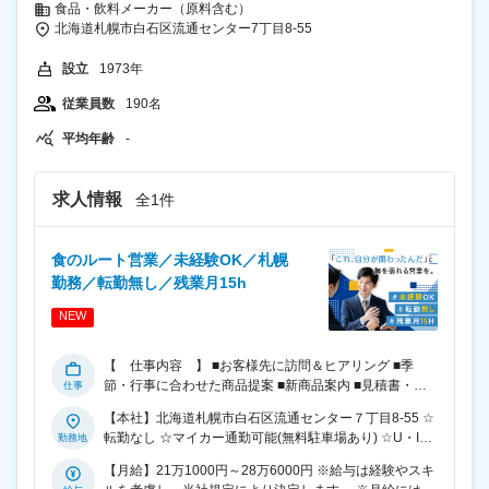
食品・飲料メーカー（原料含む）
北海道札幌市白石区流通センター7丁目8-55
設立
1973年
従業員数
190名
平均年齢
-
求人情報
全1件
食のルート営業／未経験OK／札幌
勤務／転勤無し／残業月15h
NEW
【 仕事内容 】 ■お客様先に訪問＆ヒアリング ■季
節・行事に合わせた商品提案 ■新商品案内 ■見積書・提
案資料の作成 など ☆工場や商品部に製造や発注の連絡
【本社】北海道札幌市白石区流通センター７丁目8-55 ☆
をするなど、ほかの部署とも関わりながら業務を行いま
転勤なし ☆マイカー通勤可能(無料駐車場あり) ☆U・Iタ
す。 【 主な担当顧客 】 コープさっぽろ、イオン北海
ーン歓迎
道、ラルズ、ダイイチなどの大手・地元スーパーや有名
【月給】21万1000円～28万6000円 ※給与は経験やスキ
コンビニチェーン、他には回転ずしや居酒屋などの外食