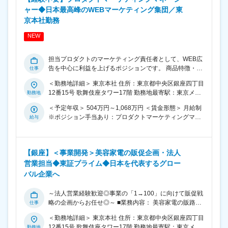
ャー◆日本最高峰のWEBマーケティング集団／東
京本社勤務
NEW
担当プロダクトのマーケティング責任者として、WEB広
告を中心に利益を上げるポジションです。 商品特徴・競
合優位性・市場状況やユーザー情報を基に最適なマーケ
＜勤務地詳細＞ 東京本社 住所：東京都中央区銀座四丁目
ティング戦略を立てる上流部分から、広告やランディン
12番15号 歌舞伎座タワー17階 勤務地最寄駅：東京メト
グページ等のクリエイティブに落とし込んで広告運用す
ロ日比谷線、都営浅草線／東銀座駅 受動喫煙対策：屋内
る下流部分までを一貫して行います。 当社の中でも特に
＜予定年収＞ 504万円～1,068万円 ＜賃金形態＞ 月給制
全面禁煙 変更の範囲：会社の定める事業所
裁量が大きいポジションであり、年齢や社歴にかかわら
※ポジション手当あり：プロダクトマーケティングマネ
ず自分の担当プロダクトとチームを持って売上利益の拡
ージャーに昇格するとポジション評価月額15万円支給 ＜
大を担います。 ★私たちの大きな特徴がインハウスで
賃金内訳＞ 月額（基本給）：310,751円～658,497円 固
す。責任領域を次々に広げマーケターとしてやりたい事
定残業手当/月：109,249円～231,503円（固定残業時間
に全てチャレンジできる環境があります。 ★『びっくり
【銀座】＜事業開発＞美容家電の販促企画・法人
45時間0分/月） 超過した時間外労働の残業手当は追加支
するほど良い商品ができた時にしか発売しない』 という
営業担当◆東証プライム◆日本を代表するグロー
給 ＜月給＞ 420,000円～890,000円（一律手当を含む）
ポリシーを持ち、本当に自信を持ってオススメできる商
＜昇給有無＞ 有 ＜残業手当＞ 有 ＜給与補足＞ ◆昇給年
バル企業へ
品だけを販売しています。 【業務内容】 ・担当プロダク
2回（4・10月） 社歴給：毎年月額1万円昇給（入社10年
トのマーケティング戦略の策定 ・ユーザー分析/競合分
目まで） 社会経験歴給：毎年月額5千円昇給（社会人6年
～法人営業経験歓迎◎事業の「1→100」に向けて販促戦
析/市場調査を踏まえた担当プロダクトの訴求軸の決定 ・
目まで） 職級給：一定以上の職級から月額3万円～50万
略の企画からお任せ◎～ ■業務内容： 美容家電の販路拡
WEB広告やLPディレクション/作成 ・WEB広告の運用業
円昇給 能力調整給：プレイヤー評価・経営評価の2軸で
大に伴う、新規開拓営業・オフラインのtoBマーケティン
務 ・クリエイティブディレクター/広告運用担当などのチ
月額1万円～40万円の昇給が可能（一定職級以上は評価
＜勤務地詳細＞ 東京本社 住所：東京都中央区銀座四丁目
グや各店舗での販促企画を行っていただく担当を募集し
ームメンバーのマネジメント ・広告費や販売利益等の予
額の上限なし） 賃金はあくまでも目安の金額であり、選
12番15号 歌舞伎座タワー17階 勤務地最寄駅：東京メト