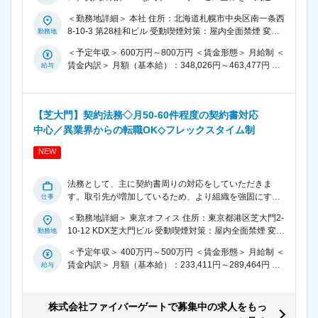
で推進いただきます。経営視点を持ち、関係者を巻き込
＜勤務地詳細＞ 本社 住所：北海道札幌市中央区南一条西
みながらディールを前に進める役割としてご活躍いただ
8-10-3 第28桂和ビル 受動喫煙対策：屋内全面禁煙 変更
くことを期待しています。 ■業務詳細 1．M&A案件の探
の範囲：会社の定める事業所
索・初期検討 ・M&A仲介会社や金融機関との連携による
＜予定年収＞ 600万円～800万円 ＜賃金形態＞ 月給制 ＜
案件情報の収集 ・初期スクリーニング（事業内容・成長
賃金内訳＞ 月額（基本給）：348,026円～463,477円 固
性・戦略適合性の整理） 2．デューデリジェンスの推進
定残業手当/月：67,974円～90,523円（固定残業時間25
・財務／法務／ビジネスDDの全体進行管理・推進 ・投
時間0分/月） 超過した時間外労働の残業手当は追加支給
資判断に必要なリスク整理（財務リスク、事業リスク
＜月給＞ 416,000円～554,000円（一律手当を含む） ＜
等） ・買収後のシナジー仮説の整理および数値インパク
【芝大門】契約法務◇月50-60件程度の契約書対応
昇給有無＞ 有 ＜残業手当＞ 有 ＜給与補足＞ ■昇給2回、
トの検討 3．契約締結・PMI推進 ・株式譲渡契約等の条
中心／異業界からの転職OK◇フレックスタイム制
賞与年2回＋決算賞与 賃金はあくまでも目安の金額であ
件整理および社内調整 ・経営者処遇やスキーム検討のサ
り、選考を通じて上下する可能性があります。 月給(月
ポート ・買収後の統合計画策定および各部門との調整 ・
NEW
額)は固定手当を含めた表記です。
PMIプロジェクトの進行管理 ※案件規模やフェーズ・候
補者様のご経験領域に応じて担当範囲は調整します。 変
法務として、主に契約書周りの対応をしていただきま
更の範囲：会社の定める業務
す。取引先が増加しているため、より組織を強固にする
ための募集です。外部弁護士とも連携しながら、訴訟対
＜勤務地詳細＞ 東京オフィス 住所：東京都港区芝大門2-
応など法務全般の業務をお任せする想定です。 ＜業務内
10-12 KDX芝大門ビル 受動喫煙対策：屋内全面禁煙 変更
容＞ ■契約書作成・リーガルチェック（月50～60件目
の範囲：会社の定める事業所
安） ■法律相談への対応および予防法務施策の立案・実
＜予定年収＞ 400万円～500万円 ＜賃金形態＞ 月給制 ＜
行 ■外部専門家（弁護士事務所等）との連携 ■訴訟対応 ■
賃金内訳＞ 月額（基本給）：233,411円～289,464円 固
社内規程類の整備 ■その他法務業務 ■各部門と連携した
定残業手当/月：45,589円～56,536円（固定残業時間25
事業成長を支援する法務業務 ※ご経験に合わせてお任せ
時間0分/月） 超過した時間外労働の残業手当は追加支給
する業務は調整いたします。 変更の範囲：会社の定める
＜月給＞ 279,000円～346,000円（一律手当を含む） ＜
株式会社ファイバーゲートで募集中の求人をもっ
業務
昇給有無＞ 有 ＜残業手当＞ 有 ＜給与補足＞ ■固定残業