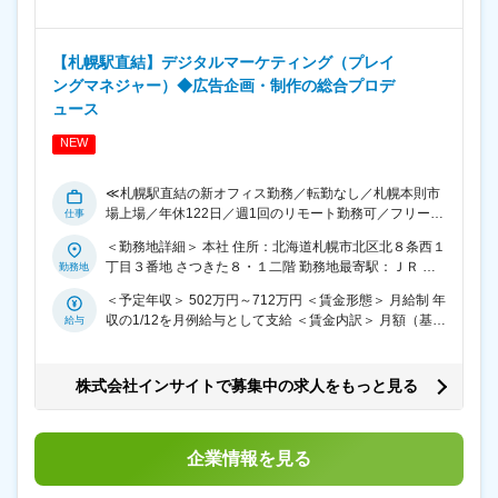
給）：174,416円～245,916円 その他固定手当/月：
持つ方からのご応募お待ちしております。 ■業務概要：
93,917円～132,417円 ＜月給＞ 268,333円～378,333円
デジタル広告、SNS、CRMプロモーションの戦略プラン
＜昇給有無＞ 有 ＜残業手当＞ 有 ＜給与補足＞ 上記年収
ニングを担当し、マーケットリサーチやKPI設計、ター
【札幌駅直結】デジタルマーケティング（プレイ
にはみなし労働時間（9時間）と所定労働時間（8時間）
ゲットペルソナ設計などを通じて、広告効果の最大化を
ングマネジャー）◆広告企画・制作の総合プロデ
の差から生じる所定時間外労働、深夜労働（割り増し分
図ります。さらに、クリエイティブ検証のPDCAモデル
のみ）、休日労働、休日深夜労働に対する手当も含まれ
ュース
を策定し、広告プロモーションの全体像を見据えたディ
る 賃金はあくまでも目安の金額であり、選考を通じて上
レクション業務を行います。 ■職務詳細：※いずれかを
NEW
下する可能性があります。 月給(月額)は固定手当を含め
ご担当頂きます ・デジタル広告プロモーションの戦略プ
た表記です。
ランニング ・SNSアカウントのプロモーション戦略プラ
≪札幌駅直結の新オフィス勤務／転勤なし／札幌本則市
ンニング ・CRMプロモーションの戦略プランニング ・
場上場／年休122日／週1回のリモート勤務可／フリーア
広告プロモーションに於けるマーケットリサーチとイン
ドレス／北海道でデジタルマーケティング領域No.1を目
サイト整理 ・KGI/KPI設計及びターゲットペルソナ設計
＜勤務地詳細＞ 本社 住所：北海道札幌市北区北８条西１
指す≫ ■募集背景： 同社は北海道での広告・デジタルマ
■仕事の面白さ： ・北海道内でデジタルマーケティング
丁目３番地 さつきた８・１二階 勤務地最寄駅：ＪＲ ・
ーケティング領域におけるNo.1企業を目指しており、事
に強みをもつ総合広告会社においてデジタル領域を強化
地下鉄線／さっぽろ駅 受動喫煙対策：屋内全面禁煙 変更
業拡大に伴い、デジタルビジネス部の強化を図るために
することで、会社全体の利益拡大に直結できるポジショ
＜予定年収＞ 502万円～712万円 ＜賃金形態＞ 月給制 年
の範囲：会社の定める事業所（リモートワーク含む）
新たな人材を募集しています。特に、マネジメント経験
ンです。 ・ふるさと納税コンサル業務におけるデジタル
収の1/12を月例給与として支給 ＜賃金内訳＞ 月額（基本
を持ち、デジタルマーケティングの知見を活かしてチー
マーケティング支援も行い、地方創生にも貢献できま
給）：271,916円～385,666円 その他固定手当/月：
ムを牽引できる方を求めています。 ■業務概要： デジタ
す。 ■組織体制： デジタルビジネス部は、部長1名、社
146,417円～207,667円 ＜月給＞ 418,333円～593,333円
ルビジネス部のプレイングマネージャーとして、チーム
員6名（うち1名育休中）で構成されています。平均年齢
＜昇給有無＞ 有 ＜残業手当＞ 有 ＜給与補足＞ 上記年収
株式会社インサイトで募集中の求人をもっと見る
の売上・収益管理、広告数値の課題改善、プロモーショ
36歳のチームで、20代から40代まで幅広い年齢層が在
にはみなし労働時間（9時間）と所定労働時間（8時間）
ン戦略のプランニングなどを担当します。北海道内での
籍。デジタルマーケティングの経験が浅く、成長意欲が
の差から生じる所定時間外労働、深夜労働（割り増し分
デジタルマーケティング支援を通じて、会社全体の利益
高いメンバーも在籍しています。将来的にはリーダーや
のみ）、休日労働、休日深夜労働に対する手当も含まれ
拡大に貢献できるやりがいのあるポジションです。 ■職
企業情報を見る
マネージャーとしての活躍を期待しています。 ■企業の
る 賃金はあくまでも目安の金額であり、選考を通じて上
務詳細： ・メンバー5～10名のチームのマネジメント、
特徴／魅力： 同社は札幌証券取引所本則市場に上場し、
下する可能性があります。 月給(月額)は固定手当を含め
売上/収益管理 ・デジタル広告/SNS/CRMプロモーション