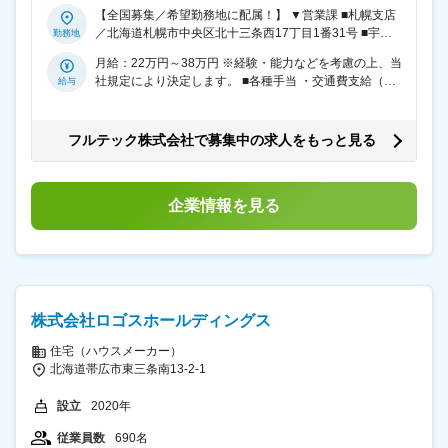
・工事手配 ・進渉管理 ・引き渡し など お客さま先
和1丁目 福岡支店：大野城市仲畑2丁目
スを実施します。一台約30分の作業です。作業終了後、
【全国募集／希望勤務地に配属！】 ▼営業課 ■札幌支店
（大手ゼネコン・設計事務所・サッシ会社等）へ訪問
事務所へ戻りPCで作業内容を入力します。主な業務先
／北海道札幌市中央区北十三条西17丁目1番31号 ■宇都
し、新規製品をご提案していきましょう。 ■CS（カスタ
は、すでに当社の自動ドアを利用している既存のお客さ
宮支店／栃木県宇都宮市滝の原1丁目3番50号 ■横浜支店
マーサービス）課 ・保守メンテナンス契約 ・リニューア
月給：22万円～38万円 ※経験・能力などを考慮の上、当
まが対象です。 引き渡しの際など、お客さまと密に関わ
／神奈川県横浜市都筑区富士見が丘14番8号 ■千葉支店
ル提案 ・現地調査 ・アフターサポート ・見積もり作成
社規定により決定します。 ■各種手当 ・交通費支給（月
る機会も多く「ありがとう」というお声を直接いただい
／千葉県千葉市若葉区桜木6丁目13番2号 ■高崎支店／群
・工事手配・管理 など 自動ドアを導入済みのお客さま
3万円まで） ・残業手当 ・地域手当（月1万7,000円～6
た時はとても嬉しく、日々のモチベーションに繋がりま
馬県高崎市大八木町1939番地1 ▼CS課 ■札幌支店／北海
へ、メンテナンスのご案内をするお仕事です。 さらに、
万7,000円） ※居住地による東北は手当なし ・出張手当
す。 【入社後は…】 まずは先輩スタッフに同行し、現場
道札幌市中央区北十三条西17丁目1番31号 ■苫小牧営業
「手動ドアから自動ドアへのリニューアル」や「宅配ボ
・役職手当 ・資格手当
の雰囲気に慣れることからスタート！「安全管理のルー
フルテック株式会社で募集中の求人をもっと見る
所／北海道苫小牧市緑町2丁目7番11号 ■釧路支店／北海
ックス設置」などの提案も行います。 1日2～3件のお客
ル」を学び、OJTを通じて、現場に必要な技術を習得し
道釧路市古川町29番9号 ■帯広営業所／北海道帯広市白
さま先を訪問。（※場合によりWeb商談あり） トップク
ていきます。入社後1年を目安に独り立ちを目指しま
樺十六条西20丁目7番地 ■つくば営業所／茨城県つくば
ラスのシェア率を誇る当社だからこそ、企業様から多く
す。経験を積みながら少しずつ覚えていきましょう。
市研究学園5丁目14番1号 ■横浜支店／神奈川県横浜市都
の問い合わせが集まり、長い取引が続く場合が多いとい
企業情報を見る
筑区富士見が丘14番8号 ■埼玉支店／埼玉県さいたま市
う強みがあります。 当社の強みは、業界随一の商品力。
桜区栄和1丁目14番8 ■東京支店／東京都中央区京橋1丁
独自技術を駆使して新しい製品を次々に開発していま
目14番地7 京橋中央ビル 3F ■宇都宮支店／栃木県宇都宮
す。“耐久性が高く煙を外に出さない火災に強い自動ド
市滝の原1丁目3番50号 ■福岡支店／福岡県大野城市仲畑
ア”など、当社にしかない付加価値を提供できる製品が多
2丁目1番11号 オフィスパレア畑詰 2号室 ※U・Iターン歓
いので自信を持ってお客さまに提案することができま
迎 ※場合により直行直帰も可
す。 さらに提案から設計・施工・サポートまで一貫して
株式会社ロゴスホールディングス
担当できるので、他では味わえないスケールがあり、お
客さまとの信頼関係も着実に築いていくことが可能で
住宅（ハウスメーカー）
す。 ◆入社後の流れ まずは技術研修（3～6ヶ月）からス
北海道帯広市東三条南13-2-1
タート。座学と現場で会社や製品、営業ノウハウについ
て学んだ後、採用部署へ配属。先輩との同行をとおし、
設立
2020年
少しずつ仕事の流れを覚えていき、1年後に独り立ちを
目指します！ 研修カリキュラムが充実しているので、ゼ
従業員数
690名