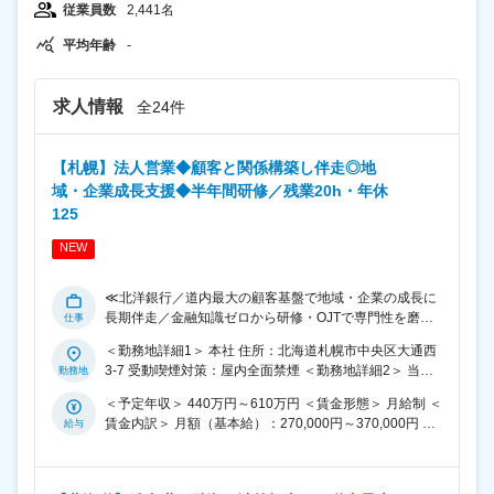
従業員数
2,441名
平均年齢
-
求人情報
全24件
【札幌】法人営業◆顧客と関係構築し伴走◎地
域・企業成長支援◆半年間研修／残業20h・年休
125
NEW
≪北洋銀行／道内最大の顧客基盤で地域・企業の成長に
長期伴走／金融知識ゼロから研修・OJTで専門性を磨け
る／無理な飛込・テレアポなし≫ 「北海道の魅力度・幸
＜勤務地詳細1＞ 本社 住所：北海道札幌市中央区大通西
福度をともに日本一へ」というビジョンのもと、道内最
3-7 受動喫煙対策：屋内全面禁煙 ＜勤務地詳細2＞ 当行
大の地方銀行として企業の成長発展・地域の未来づくり
の店舗 住所：北海道 受動喫煙対策：屋内全面禁煙 変更
に貢献しています。 中小から成長企業・自治体まで道内
＜予定年収＞ 440万円～610万円 ＜賃金形態＞ 月給制 ＜
の範囲：会社の定める事業所
最大の顧客基盤を誇る当社で、地域活性・経営支援など
賃金内訳＞ 月額（基本給）：270,000円～370,000円 ＜
専門性を高めながら、 北海道の未来・企業の成長パート
月給＞ 270,000円～370,000円 ＜昇給有無＞ 有 ＜残業手
ナーとして長期的にキャリア構築いただけるポジション
当＞ 有 ＜給与補足＞ ※年齢・経験・前職給与などを考
です。 ■金融ゼロからスタート／安心の研修制度 入社後
慮の上、決定します。 ■昇給：あり ■賞与：年2回（昨年