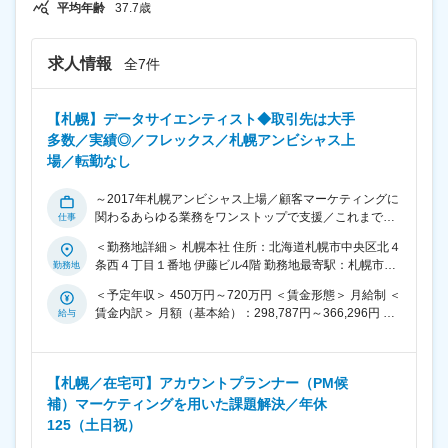
の販促企画検討や施策の実施対応 ・予算や売上、在庫な
平均年齢
37.7歳
どの管理業務 ■当ポジションの特徴： 本ポジションは、
ただ商品を卸せば良いという受動的なものではなく、新
規販路を自ら開拓したり、小売店で売れるように企画～
求人情報
全7件
管理まで一貫して戦略的に進めたり、当社から市場に販
促施策を仕掛けるなど能動的に進める必要があります。
またマーケティングの観点を持ち、各店舗で売れる仕組
【札幌】データサイエンティスト◆取引先は大手
みや施策をクライアントと協働で企画し、実行すること
多数／実績◎／フレックス／札幌アンビシャス上
が重要です。 変更の範囲：会社の定める業務
場／転勤なし
～2017年札幌アンビシャス上場／顧客マーケティングに
関わるあらゆる業務をワンストップで支援／これまで
1,000社以上の顧客課題と向き合ってきたマーケティン
＜勤務地詳細＞ 札幌本社 住所：北海道札幌市中央区北４
グ支援事業～ ■業務内容： 主にデータ分析（および一部
条西４丁目１番地 伊藤ビル4階 勤務地最寄駅：札幌市営
マーケティングリサーチ）の設計・実装をご担当いただ
地下鉄南北線／さっぽろ駅 受動喫煙対策：屋内喫煙可能
きます。 ■業務詳細： ◇SQLやPythonを使った施策別分
＜予定年収＞ 450万円～720万円 ＜賃金形態＞ 月給制 ＜
場所あり 変更の範囲：会社の定める事業所（リモートワ
析の設計、実行、可視化 ◇分析ニーズをヒアリングし、
賃金内訳＞ 月額（基本給）：298,787円～366,296円 そ
ーク含む）
要件定義と実装を一貫して行う ◇施策の効果検証ロジッ
の他固定手当/月：5,000円 固定残業手当/月：71,213円～
クの構築、再現可能な分析設計の実行 ◇ダッシュボード
87,038円（固定残業時間30時間0分/月） 超過した時間外
構成や指標定義の整理を通じて分析環境を整備 ◇ログ設
労働の残業手当は追加支給 ＜月給＞ 375,000円～
計からタグ実装、分析手法選定まで一気通貫の設計 ◇分
【札幌／在宅可】アカウントプランナー（PM候
458,334円（一律手当を含む） ＜昇給有無＞ 有 ＜残業手
析結果をもとに仮説を検証 ◇定常レポートの自動化、異
補）マーケティングを用いた課題解決／年休
当＞ 有 ＜給与補足＞ ※給与詳細は経験・能力・前職給
常検知等へ対応できる分析設計・実行 ■業務の魅力： ◇
等を考慮の上決定します。 ■昇給：あり（年1回） ※利益
125（土日祝）
自分たちの関わった案件がどれくらい効果的だったかが
還元金：業績に応じて年一回支給される場合がありま