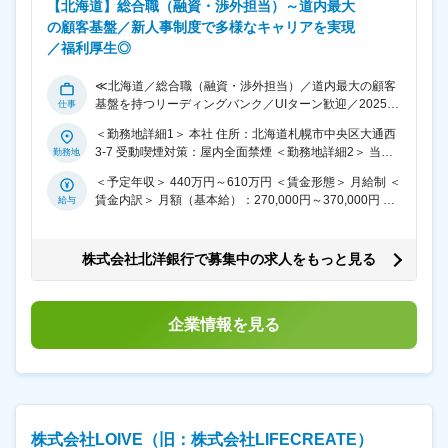
約半年間、導入研修実施。現場配属後は指導員がマンツ
【北海道】総合職（融資・渉外担当）～道内最大
度実績 計4.2ヶ月） 賃金はあくまでも目安の金額であ
ーマンでフォロー・OJT体制が整っております。 ■資格
の顧客基盤／新人事制度で多様なキャリアを実現
り、選考を通じて上下する可能性があります。 月給(月
取得支援も充実 ・証券外務員、生保・損保・変額保険資
額)は固定手当を含めた表記です。
／福利厚生◎
格などを会社負担で取得 ・中小企業診断士（合格時奨励
金50万など）、FP資格など専門性向上を後押しする支援
≪北海道／総合職（融資・渉外担当）／道内最大の顧客
制度有 ■業務内容： 法人のお客さまと企業の成長や経営
基盤を持つリーディングバンク／UIターン歓迎／2025年
課題に中長期で伴走する法人営業に従事いただきます。
07月より施行の新人事制度「ポラリス」のもとで多様な
法人営業経験を活かしながら融資提案にとどまらず、企
＜勤務地詳細1＞ 本社 住所：北海道札幌市中央区大通西
キャリアが用意されており、自己成長やスキルアップに
業の未来をどうつくっていくか、より経営に近いフィー
3-7 受動喫煙対策：屋内全面禁煙 ＜勤務地詳細2＞ 当行
最適な環境≫ ■業務内容 各店舗の状況に応じて、法人の
ルドで発揮できるポジションです。 【業務内容例】 ■定
の店舗 住所：北海道 受動喫煙対策：屋内全面禁煙 変更
お客様を中心に融資、渉外業務を行っていただきます。
期的な顧客先訪問による関係深耕、一部新規顧客の開拓
＜予定年収＞ 440万円～610万円 ＜賃金形態＞ 月給制 ＜
の範囲：会社の定める事業所
将来的には経験に応じて、マネジメント業務や本店での
■運転資金・設備資金等の融資提案(融資先の新規開拓ふ
賃金内訳＞ 月額（基本給）：270,000円～370,000円 ＜
営業や企画業務に挑戦することができます。 ●融資課業
くむ) ■経営改善支援（より良い未来に向け、顧客と共に
月給＞ 270,000円～370,000円 ＜昇給有無＞ 有 ＜残業手
務 ・事業性融資先の担当(決算分析、案件相談、実行管
事業計画を創り上げるご支援等） ■事業拡大に向けた経
当＞ 有 ＜給与補足＞ ※年齢・経験・前職給与などを考
理) ・債券保全業務(延滞・管理債権の正常化、回収)、経
営課題のヒアリング、深堀および各種ソリューションサ
慮の上、決定します。 ■昇給：あり ■賞与：年2回（昨年
株式会社北洋銀行で募集中の求人をもっと見る
営改善支援 ・店舗によっては、一部個人融資業務(各種
ービスの提案(専任部門との引き合わせなど) ※既存8：新
度実績 計4.2ヶ月） 賃金はあくまでも目安の金額であ
ローンの相談、受付、実行、管理) ●渉外課業務 ・法人
規2 ※テレアポ・無理な飛込などはなく、既存のお客さ
り、選考を通じて上下する可能性があります。 月給(月
(公法人や諸団体含む)、個人との取引拡大、深耕業務 ・
まと長期的に向き合いながら、支援領域を「徐々に厚く
額)は固定手当を含めた表記です。
事業性融資の相談、案件化(決算分析、案件相談、実行管
企業情報を見る
していく」営業スタイルです。 ■評価制度・キャリアパ
理) ・法人融資新規開拓 ・顧客ニーズの収集、深堀およ
ス ◎新人事制度「ポラリス」による多様なキャリア
びソリューションサービスの提案 ■人材育成・研修制度
（https://www.hokuyobank.co.jp/recruit/fresh/personnel/）
当行では行員のスキルや入行年数に応じて、多彩な教育
・営業に限らず、本部企画／専門職／マネジメントなど
プログラムを用意しております。 詳細は当行HPを参照
幅広いキャリア ・公募制度やビジネスコンテストを通じ
ください。 URL：
た新規事業への挑戦 個人ノルマや強いインセンティブに
https://www.hokuyobank.co.jp/recruit/fresh/recruit/training/index.h
偏らず、自身で目標を設定し、上長と対話しながら成長
株式会社LOIVE（旧：株式会社LIFECREATE）
■当行の特徴 当行では営業店・本部・関連会社が連携し