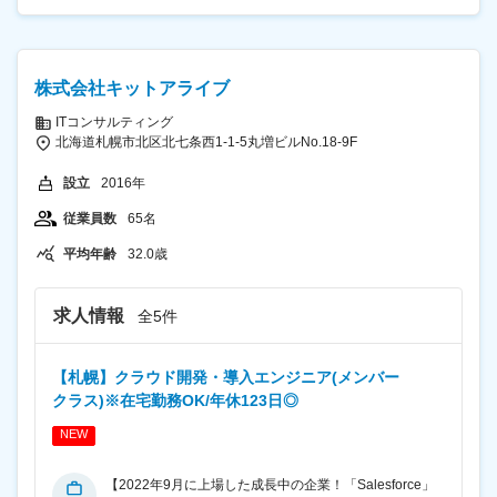
2025年6月で創業50年を迎えます。挑戦を推奨する社風
た表記です。
の戦略プランニング ・広告プロモーション提案における
で、東京オフィスの開設や評価制度の刷新、教育研修の
マーケットリサーチ/インサイト整理 ・メンバーとの
充実化など、社員の成長をサポートする体制が整ってい
1on1ミーティング実施、業務効率化ツールの管理/運営 ■
ます。また、デジタルマーケティング領域での成長を目
仕事の面白さ： ・北海道内でデジタルマーケティングに
指し、北海道内外でのプロジェクトに積極的に取り組ん
株式会社キットアライブ
強みをもつ総合広告会社においてデジタル領域を強化す
でいます。 変更の範囲：会社の定める業務
ることで、会社全体の利益拡大に直結できるポジション
ITコンサルティング
です。 ・ふるさと納税コンサル業務におけるデジタルマ
北海道札幌市北区北七条西1-1-5丸増ビルNo.18-9F
ーケティング支援も行い、地方創生にも貢献できます。
■組織体制： デジタルビジネス部は、部長1名、社員6名
設立
2016年
（うち1名育休中）で構成されています。平均年齢36歳
のチームで、20代から40代まで幅広い年齢層が在籍。デ
従業員数
65名
ジタルマーケティングの経験が浅く、成長意欲が高いメ
平均年齢
32.0歳
ンバーも在籍しています。将来的にはリーダーやマネー
ジャーとしての活躍を期待しています。 ■企業の特徴／
魅力： 同社は札幌証券取引所本則市場に上場し、2025
求人情報
年6月で創業50年を迎えます。挑戦を推奨する社風で、
全5件
東京オフィスの開設や評価制度の刷新、教育研修の充実
化など、社員の成長をサポートする体制が整っていま
す。また、デジタルマーケティング領域での成長を目指
【札幌】クラウド開発・導入エンジニア(メンバー
し、北海道内外でのプロジェクトに積極的に取り組んで
クラス)※在宅勤務OK/年休123日◎
います。 変更の範囲：会社の定める業務
NEW
【2022年9月に上場した成長中の企業！「Salesforce」