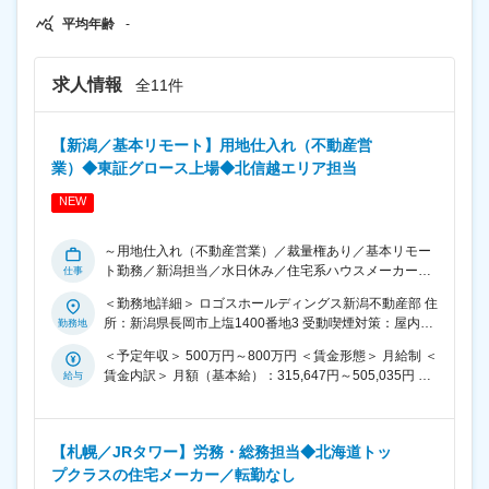
ロからでも自信を持って現場に立てるようになります
平均年齢
-
よ。 自動ドアの種類や用途など、入社後のOJTでしっか
り学ぶことができるので、専門的な知識がない方もご安
心ください◎
求人情報
全11件
【新潟／基本リモート】用地仕入れ（不動産営
業）◆東証グロース上場◆北信越エリア担当
NEW
～用地仕入れ（不動産営業）／裁量権あり／基本リモー
ト勤務／新潟担当／水日休み／住宅系ハウスメーカー／
2024年6月東証グロース上場～ ■業務内容： ・当社の北
＜勤務地詳細＞ ロゴスホールディングス新潟不動産部 住
信越施工エリアにおける用地仕入れ担当として、不動産
所：新潟県長岡市上塩1400番地3 受動喫煙対策：屋内全
仲介業者様へのルート営業を通じ、自社地・分譲用地・
面禁煙 変更の範囲：会社の定める事業所（リモートワー
モデルハウス用地の仕入れをお任せします。 ■業務詳
＜予定年収＞ 500万円～800万円 ＜賃金形態＞ 月給制 ＜
ク含む）
細： ・不動産仲介業者へのルート営業を行い、以下用地
賃金内訳＞ 月額（基本給）：315,647円～505,035円 固
の仕入れを担当いただきます。 (1)自社保有用地 (2)戸建
定残業手当/月：48,413円～77,460円（固定残業時間20
住宅用の分譲用地（区画整理後、建物付きで販売予定の
時間0分/月） 超過した時間外労働の残業手当は追加支給
土地） (3)自社モデルハウス建築用地 ★不動産売買仲介
＜月給＞ 364,060円～582,495円（一律手当を含む） ＜
経験や、建築・住宅業界での営業経験を活かせるポジシ
【札幌／JRタワー】労務・総務担当◆北海道トッ
昇給有無＞ 有 ＜残業手当＞ 有 ＜給与補足＞ ※給与詳細
ョンです。 ■業務特徴： ・メイン担当は新潟エリア。信
プクラスの住宅メーカー／転勤なし
は、経験・年齢・能力を考慮し規定により優遇致しま
頼関係構築を重視した営業スタイルで、裁量を持って取