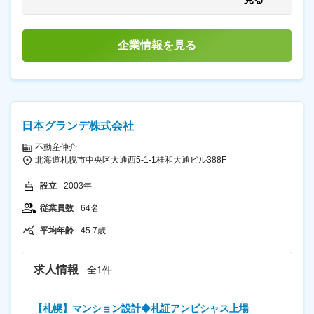
可能です。 ■具体的な職務内容： Salesforceエンジニア
す。技術はもちろん、ひとりの社会人としても評価を行
あり、選考を通じて上下する可能性があります。 月給
として、Salesforceを用いたWeb系システム構築に携わ
っております。また、毎月1on1を30分必ず実施。個人の
(月額)は固定手当を含めた表記です。
ります。 ・アジャイル型プロジェクト推進 ・顧客への提
進捗など、細かく理解できる場を設けております。 ■エ
案活動 ・要件定義、設計、製造、テスト、導入支援 ・コ
ンジニアが働きやすい環境： Salesforceを使って残業時
企業情報を見る
ミュニティマネジメント ・保守業務、サポート業務 ※自
間を表示し業務時間を把握。また、女性はもちろん男性
社での開発となります。技術者派遣事業・客先常駐は行
社員の育児休業・育児時短勤務の取得実績がございま
っていません。 ※使用言語…HTML、JavaScript、
す。 ゆったりとしたオフィススペースがあり、リモート
CSS、Java、C#.NET、Apex・Visualforce・
ワークも可能なためその日の気分や業務内容に応じて選
LWC（Salesforce独自言語）等 お客様から「要件定義が
択することができます。
初めて理解できた、これまで付き合ってきたベンダーと
日本グランデ株式会社
は全く違う」ととても驚かれ、感謝して頂けた事があり
ます。ユーザー企業様の機能要求に応えるのみでなく、
不動産仲介
お客様の課題をきちんと聞きだし、現在の業務フローを
北海道札幌市中央区大通西5-1-1桂和大通ビル388F
整理した後に新しい業務フローのあり方含めてシステム
の設計を行うため、上記のようなお言葉を頂戴するに至
設立
2003年
っています。Salesforceの知識・開発スキルだけでな
く、システム開発の全工程（要件定義～設計～開発～テ
従業員数
64名
スト～運用・保守）に携わることができ、またビジネス
的要件からシステム設計を考える経験を積むことができ
平均年齢
45.7歳
る貴重なポジションです。 ■出身大学例：北海道大学や
小樽商科大学出身が多いです。 ■同社について： 北海道
地域でSalesforceを中心としたクラウドサービスの提供
求人情報
全1件
を通じ「北海道から日本のクラウドビジネスを支える。
札幌発・地元密着のビジネスパートナー」として事業の
展開・組織の拡大を続けているベンチャー企業です。
【札幌】マンション設計◆札証アンビシャス上場