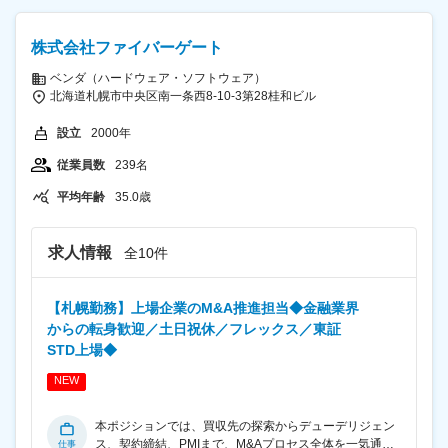
選定、リード獲得戦略の立案・実行 ・商談管理、デモン
身につけることができます。 ■組織構成 大阪拠点は拠点
ストレーションの実施から見積提示、契約締結までのク
長、課長級メンバー、営業メンバーで構成されていま
ロージング ・既存顧客の要望を開発チームへ共有し、製
す。営業組織は拡大フェーズにあり、将来的には主任・
株式会社ファイバーゲート
品改善、新機能提案への貢献 ■営業スタイル 目標は個人
係長などのポジションへのキャリアアップも目指せま
ではなくチームで追うスタイルのため、個人売上ノルマ
ベンダ（ハードウェア・ソフトウェア）
す。 変更の範囲：会社の定める業務
はありません。 また、飛び込み営業やテレアポ中心の営
北海道札幌市中央区南一条西8-10-3第28桂和ビル
業活動ではなく、既存取引先への深耕営業が中心です。
既存顧客比率は約9割となっており、お客様との長期的
設立
2000年
な関係構築に注力できます。 上司が行動を細かく管理す
る環境ではなく、自ら考え主体的に行動しながら、必要
従業員数
239名
に応じて報告・相談を行う自由度の高い営業スタイルで
平均年齢
35.0歳
す。 ■働く環境 担当するエンジニアは30～40名程度。
エンジニアを案件へ配属して終わりではなく、その後の
キャリア形成や働き方の相談など継続的なフォローを行
求人情報
います。そのため顧客だけでなく、エンジニアからも感
全10件
謝される営業です。 ■組織構成 大阪拠点は拠点長、課長
級メンバー、営業メンバーで構成されています。 今後の
組織拡大を見据えており、主任・係長ポジションが空席
【札幌勤務】上場企業のM&A推進担当◆金融業界
のため、早期にマネジメントポジションを目指せる環境
からの転身歓迎／土日祝休／フレックス／東証
があります。 変更の範囲：会社の定める業務
STD上場◆
NEW
本ポジションでは、買収先の探索からデューデリジェン
ス、契約締結、PMIまで、M&Aプロセス全体を一気通貫