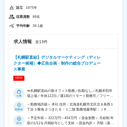
カウントチームは、クライアントと関係構築を行い、深
設立
1975年
いコミュニケーションによりCRM領域の課題、ひいては
企業課題を引き出し、その課題解決によって価値を提供
従業員数
89名
することを目指します。 ■この仕事の特長・得られるこ
と： ・クライアントと長期的なパートナーシップを築
平均年齢
39.1歳
き、クライアントと一緒の立場になって物事を考える・
模索し続けます。 ・自分たちの関わった仕事が“マーケ
ティング課題解決にどれくらい効果的だったか”をクライ
求人情報
全13件
アントに必ず確認しているため、仕事の成果を実感でき
ます。 ・決まった商材が無いため提案や意見を出す機会
が多く提案力や企画力を磨けます。 ・多様な業種／業界
【札幌駅直結】デジタルマーケティング（ディレ
（メーカー、小売、教育、BtoB）での経験が積めます。
クター候補）◆広告企画・制作の総合プロデュー
変更の範囲：会社の定める業務
ス事業
NEW
≪札幌駅直結の新オフィス勤務／転勤なし／札幌本則市
場上場／年休122日／週1回のリモート勤務可／フリーア
ドレス／北海道でデジタルマーケティング領域No.1を目
＜勤務地詳細＞ 本社 住所：北海道札幌市北区北８条西１
指す≫ ■募集背景 同社は北海道での広告・デジタルマー
丁目３番地 さつきた８・１二階 勤務地最寄駅：ＪＲ ・
ケティング領域におけるNo.1企業を目指しており、事業
地下鉄線／さっぽろ駅 受動喫煙対策：屋内全面禁煙 変更
拡大に伴い、デジタルビジネス部の強化を図るために新
＜予定年収＞ 322万円～454万円 ＜賃金形態＞ 月給制 年
の範囲：会社の定める事業所（リモートワーク含む）
たな人材を募集しています。特にデジタル広告やSNS、
収の1/12を月例給与として支給 ＜賃金内訳＞ 月額（基本
CRMプロモーションの分野で戦略プランニングに強みを