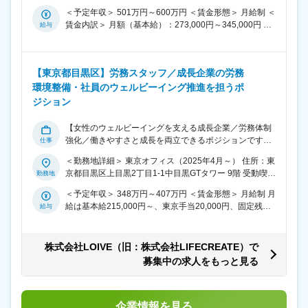
煙 変更の範囲：会社の定める事業所（リモートワーク含
セキュリティ強化施策の実行 ■具体的には： ◇社内情報
＜予定年収＞ 501万円～600万円 ＜賃金形態＞ 月給制 ＜
む）
システム業務 ・各種アカウント管理（Google
賃金内訳＞ 月額（基本給）：273,000円～345,000円 固
Workspace・GAROON・LINE WORKS・Microsoft365
定残業手当/月：105,000円～115,000円（固定残業時間
など） ・各種ツール運用管理 ・各種デバイス（PC、タ
30時間0分/月） 超過した時間外労働の残業手当は追加支
ブレット、社用スマホ）の管理 ・PC・タブレット・社
給 ＜月給＞ 378,000円～460,000円（一律手当を含む）
用スマホ管理（キッティング・修繕トラブル対応・デバ
【東京都目黒区】労務スタッフ／成長企業の労務
＜昇給有無＞ 有 ＜残業手当＞ 有 ＜給与補足＞ ※経験や
イス制御管理） ※社員の業務用端末だけでなく、店舗で
環境整備・社員のウェルビーイング推進を担うポ
スキルを考慮して決定します。 賃金はあくまでも目安の
営業利用する端末含む ・サーバー管理（複数ブランド
金額であり、選考を通じて上下する可能性があります。
ジション
HP、コーポレートサイト） ※今期、運用保守管理会社を
月給(月額)は固定手当を含めた表記です。
リプレイスし、24時間365日監視体制の導入を検討 ・本
【女性のウェルビーイングを支える成長企業／労務体制
社オフィス運営に伴うITネットワーク整備 ◇情報セキュ
強化／働きやすさと成長を両立できるポジションです】
リティ業務 ・情報セキュリティ体制強化に伴う必要業務
■業務概要 当社は全国で160店舗以上の女性専用フィッ
※今期、シングルサインオン・多要素認証評価・MDMの
＜勤務地詳細＞ 東京オフィス（2025年4月～） 住所：東
トネススタジオを展開し、ウェルネス事業を急成長させ
導入、セキュリティツールの見直しを実施予定 ・Pマー
京都目黒区上目黒2丁目1-1中目黒GTタワー 9階 受動喫煙
ています。本ポジションでは、上場企業としての安定し
ク管理（更新に向けてのPDCA） ■組織構成： ・社員1名
対策：屋内全面禁煙 変更の範囲：会社の定める事業所
た労務環境の整備・運用を推進し、社員が安心して働け
（札幌本社勤務） ・外部業務委託を2社アサインして稼
＜予定年収＞ 348万円～407万円 ＜賃金形態＞ 月給制 月
る職場づくりを担っていただきます。労務業務全般に関
働（2～4名） ■当社について： 【2025年4月東証グロー
給は基本給215,000円～、東京手当20,000円、固定残業
わりながら、出店の加速や組織拡大を支える重要な役割
ス市場に上場／女性社員割合99％の女性活躍企業／全国
16時間28,700円～を含む ＜賃金内訳＞ 月額（基本
です。 ■業務詳細 主な業務は、給与計算や社会保険手続
160店舗以上の店舗展開】 当社2008年に設立された「自
給）：215,000円～307,500円 その他固定手当/月：
き、勤怠管理、入退社手続き、雇用契約管理、法改正対
分を愛し、輝く女性を創る」ことをミッションとする企
20,000円 固定残業手当/月：28,700円～34,000円（固定
株式会社LOIVE（旧：株式会社LIFECREATE）で
応、就業規則や各種協定届の作成・更新、労務相談対
業です。全国160店舗以上の女性専用フィットネススタ
残業時間16時間0分/月） 超過した時間外労働の残業手当
募集中の求人をもっと見る
応、衛生管理・衛生委員会の運営、健康診断の実施など
ジオを展開し、多くの女性たちに支持されています。私
は追加支給 ＜月給＞ 263,700円～361,500円（一律手当
です。チーム体制で業務を分担し、得意領域に応じて業
たちは「人生を、愛そう。」をスローガンに掲げ、女性
を含む） ＜昇給有無＞ 有 ＜残業手当＞ 有 ＜給与補足＞
務をお任せします。店舗増加に伴い社員数も増えてお
が輝くための環境を提供しています。 2025年4月東証グ
賞与含む：年2回春夏合計で基本給1.5か月分。勤続1年
り、日々のオペレーションだけでなく、労務課題の解決
ロース市場に上場。働く社員の99％が女性で、「自分自
後より支給対象。 賃金はあくまでも目安の金額であり、
企業情報を見る