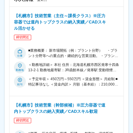
【札幌市】技術営業（主任～課長クラス）※圧力
容器では道内トップクラスの納入実績／CADスキ
ル活かせる
締切間近
■業務概要： 新市場開拓（例：プラント分野） ・プラ
ント分野等への重点的・継続的な営業活動。 ・プラント
分野等での品質管理業務（膨大な要求文書への対応） ・
＜勤務地詳細＞ 本社 住所：北海道札幌市西区発寒十四条
プラント分野等で求められる製造技術への対応。 ■弊社
13-2-1 勤務地最寄駅：JR函館本線／発寒駅 受動喫煙対
の業務内容 圧力容器・塔槽・貯槽・一般製缶・溶接配
策：屋内全面禁煙 変更の範囲：無
管・産業機械についての営業・設計・積算・工程管理・
＜予定年収＞ 450万円～550万円 ＜賃金形態＞ 月給制 ■
現場管理 ■仕事の流れ（弊社従来業務）： サブコン・建
特記事項なし ＜賃金内訳＞ 月額（基本給）：210,000円
築設備業者・エンジニアリング会社等への営業活動・見
～332,000円 その他固定手当/月：33,000円～68,000円
積引合を受ける ⇒顧客の希望・要求・製品の仕様・現場
＜月給＞ 243,000円～400,000円 ＜昇給有無＞ 有 ＜残業
の様子等を把握 ⇒積算・見積書作成⇒顧客との交渉 ⇒受
手当＞ 有 ＜給与補足＞ ■月給は主任、係長職の場合残業
注（製品の内容、受注金額、納期等確定） ⇒現場視察・
【札幌市】技術営業（幹部候補）※圧力容器で道
代込みを想定しています。 ■賞与年２回、燃料手当あ
現場寸法拾い⇒設計・材料拾い ⇒顧客に図面承認をもら
内トップクラスの納入実績／CADスキル歓迎
り。 賃金はあくまでも目安の金額であり、選考を通じて
う ⇒購買指示・工場に出図 ⇒製造作業指示 ⇒製品が思い
上下する可能性があります。 月給(月額)は固定手当を含
通りに製作されているか確認 ⇒納品手配 ⇒現場作業あれ
締切間近
めた表記です。
ば作業指示 ⇒現場作業の監督 ⇒納品完了 ⇒顧客への請求
指示 ■組織構成： 技術営業部16名 ■会社の現状： ・現