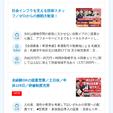
社会インフラを支える技術スタッ
フ／ゼロからの挑戦大歓迎！
当社は建物空間の創造に欠かせない自動ドアのご提案か
ら施工、アフターサービスまでをトータルサポートして
いる企業です。 今回は、自動ドアの取付工事やメンテナ
【全国募集！希望考慮】車通勤可※勤務地による 札幌支
ンスなど幅広く業務をお任せ。設置する建物・施設は、
店：札幌市中央区北13条西17丁目 苫小牧営業所：苫小
マンション、オフィスビル、ショッピングモール、空港
牧市緑町2丁目 釧路支店：釧路市古川町 帯広営業所：帯
など様々。チームメンバーと情報交換をしたり、部材を
月給20万円～30万円＋時間外勤務手当 ※関東エリアに関
広市白樺16条西20丁目 旭川支店：旭川市東4条10丁目
組み立てたりと常にコミュニケーションを取りながら業
しては上記に加えて別途地域手当あり（1万7,000円～6
北見営業所：北見市高栄東町1丁目 稚内サービスステー
務を行っていきましょう！ 【取付工事業務】 当社の自動
万7,000円）地域手当を加えた場合は、月給21万7,000円
ション：稚内市栄5丁目 弘前サービスステーション：弘
ドアを設置納期に合わせて、的確に施工を行います。 現
～36万7,000円 ※経験・能力などを考慮の上、当社規定
前市高田5丁目 仙台支店：仙台市若林区大和町4丁目 古
場は1日平均2～3件程。装置や工具を社用車に積み現場
により決定します ※みなし残業手当はありません。時間
川営業所：大崎市古川旭1丁目 いわき営業所：いわき市
へ移動し、図面を見ながら自動ドア装置・扉・センサー
未経験OKの提案営業／土日休／年
外勤務手当は別途全額支給します ■各種手当 ・交通費支
好間町中好間 釜石サービスステーション：釜石市定内町
を設置。全ての作業終了後、事務所へ戻り作業報告書類
休129日／研修制度充実
給（月3万円まで） ・残業手当 ・地域手当（月1万7,000
2丁目 北上営業所：北上市鬼柳町 東京支店：大田区東馬
を作成します。また、翌日使用する部材を組み立てし、
円～6万7,000円） ※居住地による、北海道・東北は手当
込1丁目 東京東サービスステーション：墨田区吾妻橋1丁
翌日の準備を行います。基本的には「2人1組」での作業
NEW
なし ・出張手当 ・役職手当 ・資格手当
目 東京西北サービスステーション：豊島区要町3丁目 国
で、経験が浅い方でも安心してご活躍いただけます！
立営業所：国立市富士見台3丁目 宇都宮支店：宇都宮市
【メンテナンス業務】 自動ドアの安全なアクセスを守る
入社後、適性や希望を考慮し下記いずれかの部署への配
滝の原1丁目 横浜支店：横浜市都筑区富士見が丘 相模原
ため、定期的な修理・点検を行います。 自動ドアの点検
属です。 ■営業課 ・新規製品導入の提案 ・見積もり作成
営業所：相模原市南区当麻 埼玉支店：さいたま市桜区栄
先や依頼先を確認し移動、部品交換といったメンテナン