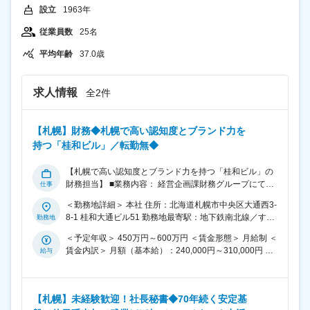
設立
1963年
従業員数
25名
平均年齢
37.0歳
求人情報
全2件
【札幌】財務◆札幌で高い認知度とブランド力を
持つ「桂和ビル」／転勤無◆
【札幌で高い認知度とブランド力を持つ「桂和ビル」の
財務担当】 ■業務内容： 経営企画課財務グループにてご
経験に合わせて次のような業務をお任せします。 ■業務
＜勤務地詳細＞ 本社 住所：北海道札幌市中央区大通西3-
詳細： 入社すぐは資金繰り、予算作成をお任せいたしま
8-1 桂和大通ビル51 勤務地最寄駅：地下鉄南北線／すす
す。 当社は札幌市内で複数ビルを保有しておりますの
きの駅 受動喫煙対策：敷地内全面禁煙
で、ビルごとの予実管理などもお任せいたします。 また
＜予定年収＞ 450万円～600万円 ＜賃金形態＞ 月給制 ＜
ゆくゆくは銀行折衝や施策提案などをお任せする予定で
賃金内訳＞ 月額（基本給）：240,000円～310,000円 そ
す。 ※ローテーションはなく財務業務の専門性を高めて
の他固定手当/月：10,000円～65,000円 ＜月給＞
いくことができます。 ■キャリアパス： ・財務計画の立
250,000円～375,000円 ＜昇給有無＞ 有 ＜残業手当＞ 有
案から実行までを担当するなど財務のスペシャリストを
＜給与補足＞ ※経験・年齢を考慮し決定、賞与支給有り
目指せます。 ・ゆくゆくは管理職としての登用の可能性
【札幌】未経験歓迎！社長秘書◆70年続く安定基
■昇給：年1回（9月） ■賞与：年2回（4月、10月） ■そ
もあります。 ■組織構成： 4名（40代2名、30代1名、事