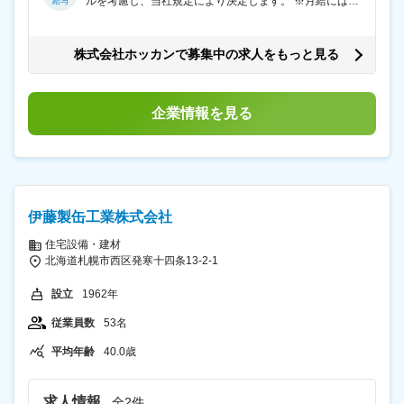
ルを考慮し、当社規定により決定します。 ※月給には一
店のお客様を担当します。 【 取り扱い商品例 】 ・焼
律支給の手当を含みます。 ※試用期間（3か月間）は月
のり ・味付けのり ・カットわかめ ・スライス椎茸 ・昆
給19万1000円～25万1000円、職務手当の支給なしとな
布 ・焼き麩 など 【 担当件数 】 1人あたり10件程度
ります。
株式会社ホッカンで募集中の求人をもっと見る
を担当し、1日2～3件訪問しています。（※部署、内容
により変更あり） 【 担当エリア 】 基本的には札幌市
内を担当し、社有車を利用して訪問します。 ※業務の割
合は外出50％、社内50％です。 ☆ホッカンや「のり丸く
企業情報を見る
ん」のブランド力や知名度があるので、営業がしやすい
環境です。 【 入社後のキャリアステップ：一生モノの専
門性を 】 ▽全工程を知る： 最初は3日間、製造から出荷
まで全部署をローテーション。自社製品に誇りを持つた
めの「原点」を学びます。 ▽伴走期間（3ヶ月）： 先輩
に同行し、大手バイヤーとの交渉術や、奥深い「海苔」
伊藤製缶工業株式会社
の品質を見極める目を養います。 ▽独り立ちへ： 信頼関
係ができあがった顧客を徐々に引き継ぎます。困った時
住宅設備・建材
は、20代～50代のベテランまでチーム全員がバックアッ
北海道札幌市西区発寒十四条13-2-1
プ。じっくり時間をかけて「乾物のスペシャリスト」へ
と育て上げます。
設立
1962年
従業員数
53名
平均年齢
40.0歳
求人情報
全2件