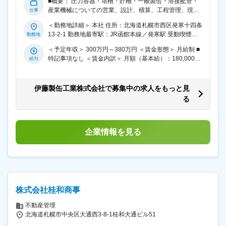
■概要： 圧力容器・塔槽・貯槽・一般製缶・溶接配管・
状、国内の建築設備ではボイラーの使用役割が低下し
産業機械についての営業、設計、積算、工程管理、現場
て、電気やガスによる熱交換空調設備が主流となり、従
管理をおまかせします。 ■仕事の流れ： サブコン・建築
来当社が得意としてきた製品の活躍が少なくなってきて
＜勤務地詳細＞ 本社 住所：北海道札幌市西区発寒十四条
設備業者・エンジニアリング会社等への営業活動・見積
いる。そのため当社が得意としてきた溶接を主軸とする
13-2-1 勤務地最寄駅：JR函館本線／発寒駅 受動喫煙対
引合を受ける ⇒顧客の希望・要求・製品の仕様・現場の
職人的技術（設計・製造・品質管理・施工管理の技術）
策：屋内全面禁煙 変更の範囲：会社の定める事業所
様子等を把握 ⇒積算・見積書作成⇒顧客との交渉 ⇒受注
＜予定年収＞ 300万円～380万円 ＜賃金形態＞ 月給制 ■
を活かせる、新市場開拓（例えばプラント分野）に取り
（製品の内容、受注金額、納期等確定） ⇒現場視察・現
特記事項なし ＜賃金内訳＞ 月額（基本給）：180,000円
組んでいるが、プラント分野での経験を持つ人材が不足
場寸法拾い⇒設計・材料拾い ⇒顧客に図面承認をもらう
～216,000円 その他固定手当/月：17,000円～64,000円
しているため、取り組みが不足している。 ・人員構成と
⇒購買指示・工場に出図 ⇒製造作業指示 ⇒製品が思い通
＜月給＞ 197,000円～280,000円 ＜昇給有無＞ 有 ＜残業
して管理職クラスに50代が多く、その下の世代は35歳未
りに製作されているか確認 ⇒納品手配 ⇒現場作業あれば
手当＞ 有 ＜給与補足＞ 補足事項なし 賃金はあくまでも
満がほとんどで、40歳前後の人材が不足している。 ■キ
伊藤製缶工業株式会社で募集中の求人をもっと見
作業指示 ⇒現場作業の監督 ⇒納品完了 ⇒顧客への請求指
目安の金額であり、選考を通じて上下する可能性があり
ャリアビジョン： 技術営業部長を補佐し、5～10年後に
る
示 ■組織構成： 技術営業部6名 ■期待すること： ベテラ
ます。 月給(月額)は固定手当を含めた表記です。
は技術営業部の次世代リーダーの一人となり、社長の右
ンと若手に人員構成が偏って、中堅層が不足していま
腕的存在として、会社全体の最適を目指していただきま
す。ベテランの経験の継承は工場サイドでは順調に行わ
す。 変更の範囲：会社の定める業務
れていますが、技術営業サイドは今後、手がけて参りま
企業情報を見る
す。これから入社する方にベテランの経験を吸収して継
承する積極的な取り組みを期待します。 変更の範囲：会
社の定める業務
株式会社桂和商事
不動産管理
北海道札幌市中央区大通西3-8-1桂和大通ビル51