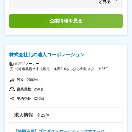
と見る
手当は月25h分※25時間を超えた場合は追加支給 ■昇給2
回、賞与年2回＋決算賞与 賃金はあくまでも目安の金額
であり、選考を通じて上下する可能性があります。 月給
(月額)は固定手当を含めた表記です。
企業情報を見る
株式会社北の達人コーポレーション
化粧品メーカー
北海道札幌市中央区北一条西1-6さっぽろ創世スクエア25F
設立
2002年
従業員数
250名
平均年齢
32.2歳
求人情報
全23件
【経験不要】プロダクトマーケティングマネージ