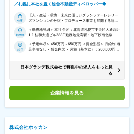
／札幌に本社を置く総合不動産ディベロッパー◆
【人・生活・環境・未来に優しいグランファーレシリー
ズマンションの分譲・プロデュース事業を展開する総合
不動産ディベロッパー／残業月平均30h】 当社は、デザ
＜勤務地詳細＞ 本社 住所：北海道札幌市中央区大通西5-
イン性の高いヨーロピアンテイストの外観デザインを特
1-1 桂和大通ビル388F 勤務地最寄駅：地下鉄南北線・東
徴とした建物を手掛ける総合不動産ディベロッパーで
西線／大通駅 受動喫煙対策：屋内全面禁煙 変更の範囲：
す。 マンション設計監理スタッフとして、下記の業務を
＜予定年収＞ 456万円～650万円 ＜賃金形態＞ 月給制 補
会社の定める事業所
ご担当いただきます。 ■詳細： ○仕様の検討、立案 ○基本
足事項なし ＜賃金内訳＞ 月額（基本給）：200,000円～
計画立案 ○企画図面作成 ○設計図書精
250,000円 その他固定手当/月：80,000円～150,000円 固
査 ○施工現場非常駐監理 ■業務の魅力： 当社
定残業手当/月：100,000円（固定残業時間45時間0分/月
ブランドマンションは、「パノラマビューウインドウ」
～45時間0分/月） 超過した時間外労働の残業手当は追加
日本グランデ株式会社で募集中の求人をもっと見
の採用でアール（流線型）を採り入れた個性的な窓で景
支給 ＜月給＞ 380,000円～500,000円（一律手当を含
る
観に開放感をもたらしています。 そのデザインは意匠登
む） ＜昇給有無＞ 有 ＜残業手当＞ 有 ＜給与補足＞ ※上
録もされており、技術者としても特殊な技術やスキルを
記その他定額手当は技術手当（30,000円～50,000円）と
磨ける環境です。 ■働く環境： ・現場は札幌市内中心で
役職手当（50,000円～100,000円）を合わせた金額で
遠方の出張や転勤は原則無し。腰を落ち着けて長期就業
す。 ■昇給：年1回（実績に応じて役職手当・基本給を見
企業情報を見る
を目指せます。 ・上場に伴い社員の働き方も大きく改善
直し）※過去実績…2,000円～30,000円／月 賃金はあく
し、勤怠等もタイムカードを活用しながら徹底して管理
までも目安の金額であり、選考を通じて上下する可能性
しています。残業平均は月30時間程度となっています。
があります。 月給(月額)は固定手当を含めた表記です。
■配属部門： 設計、施工管理の部門は5名程のメンバーが
在籍しています。ベテランのメンバーが多く、知見・ノ
ウハウを吸収できる環境です。 変更の範囲：会社の定め
株式会社ホッカン
る業務