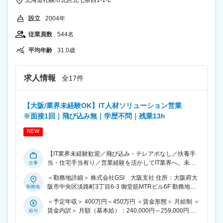
北海道札幌市北区北七条西1-1-2
設立
2004年
従業員数
544名
平均年齢
31.0歳
求人情報
全17件
【大阪/業界未経験OK】IT人材ソリューション営業
※面接1回｜飛び込み無｜学歴不問｜残業13h
NEW
【IT業界未経験歓迎／飛び込み・テレアポなし／扶養手
当・住宅手当有り／営業経験を活かしてIT業界へ。未経
験から市場価値の高いIT営業を目指せます】 まずは営
＜勤務地詳細＞ 株式会社GSI 大阪支社 住所：大阪府大
業・人材コーディネーターとして、エンジニアと企業を
阪市中央区淡路町3丁目6-3 御堂筋MTRビル6F 勤務地最
つなぐ提案活動からお任せします。既存顧客が9割を占
寄駅：本町駅 受動喫煙対策：屋内全面禁煙 変更の範囲：
めるため、飛び込み営業やテレアポに追われることな
＜予定年収＞ 400万円～450万円 ＜賃金形態＞ 月給制 ＜
会社の定める事業所（リモートワーク含む）
く、お客様との信頼関係構築やエンジニアのキャリア支
賃金内訳＞ 月額（基本給）：240,000円～259,000円 ＜
援に集中できる環境です。 また、将来的にはソフトウェ
月給＞ 240,000円～259,000円 ＜昇給有無＞ 有 ＜残業手