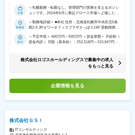
す。 ■昇給：年1回（7月）※業務評価による ■賞与：年2
り組める環境です。 ※週1～2回程度、北信越エリアの仲
回（6月、12月）年間：基本給2.0ヶ月分支給※前年度実
＜札幌勤務・転勤なし。管理部門の実務を支えるポジシ
介業者様を訪問する想定です ■働き方・制度： ・外出
績による 賃金はあくまでも目安の金額であり、選考を通
ョンです。2024年6月に東証グロース市場へ上場した当
（仲介業者訪問・現地調査）はありますが、事務作業は
じて上下する可能性があります。 月給(月額)は固定手当
社にて、労務・総務担当としてご活躍いただきます。＞
在宅勤務が中心 ・平均残業時間：約30時間／月 ・水日
＜勤務地詳細＞ ■本社 住所：北海道札幌市中央区北5条
を含めた表記です。
■業務内容： ・札幌に管理部門拠点を持つハウスメーカ
休み／年間休日120日 ・産前産後休暇・育児休暇・育児
西2-5 JRタワーオフィスプラザさっぽろ16F 受動喫煙対
ーにて、労務業務を中心に総務業務をご担当いただきま
短時間勤務制度あり 変更の範囲：会社の定める業務
策：屋内全面禁煙
す。管理部門の実務を担い、社員が安心して働ける環境
＜予定年収＞ 400万円～500万円 ＜賃金形態＞ 月給制 ＜
づくりを支えるポジションです。 ※ご経験・スキルに応
賃金内訳＞ 月額（基本給）：252,518円～315,647円 固
じて、担当業務は調整します。 ■業務詳細： (1)勤怠管
定残業手当/月：38,730円～48,413円（固定残業時間20
理、給与計算、年末調整 (2)入退社手続き、社会保険・税
時間0分/月） 超過した時間外労働の残業手当は追加支給
金関連対応 (3)会議運営のサポート（資料準備、調整等）
＜月給＞ 291,248円～364,060円（一律手当を含む） ＜
株式会社ロゴスホールディングスで募集中の求人
(4)社用車管理、備品管理などの総務業務全般 ■働き方：
昇給有無＞ 有 ＜残業手当＞ 有 ＜給与補足＞ ※給与詳細
をもっと見る
・全社で働き方改革を推進しており、20時PCシャット
は、経験・年齢・能力を考慮し規定により優遇致しま
ダウンを実施。振替休日の取得も徹底されており、安定
す。 ■昇給：年1回（7月）※業務評価による ■賞与：年2
した働き方が可能です。 ■当社について： ロゴスホール
回（6月、12月）年間：基本給2.0ヶ月分支給※前年度実
ディングスは2024年6月に東証グロース市場（205A）に
績による 賃金はあくまでも目安の金額であり、選考を通
企業情報を見る
上場しました。 コロナやウッドショックによる市場環境
じて上下する可能性があります。 月給(月額)は固定手当
の大きな変化以前より、これまでのアナログ的な集客方
を含めた表記です。
法からデジタルマーケティングを活用した集客にいち早
く脱却し、年々集客数を伸ばしています。 また、顧客集
客、商談、建築、アフターサービスに至る家づくりに関
わる全てのプロセスをDXによる効率的なオペレーション
株式会社ＧＳＩ
を活用することで、高い生産性と少人数体制による早い
出店スピードを実現し、販売エリア・シェア拡大により
ITコンサルティング
成長し続けています。