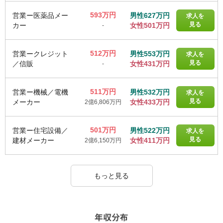
593万円
営業ー医薬品メー
男性627万円
求人を
見る
カー
女性501万円
-
512万円
営業ークレジット
男性553万円
求人を
見る
／信販
女性431万円
-
511万円
営業ー機械／電機
男性532万円
求人を
見る
メーカー
女性433万円
2億6,806万円
501万円
営業ー住宅設備／
男性522万円
求人を
見る
建材メーカー
女性411万円
2億6,150万円
もっと見る