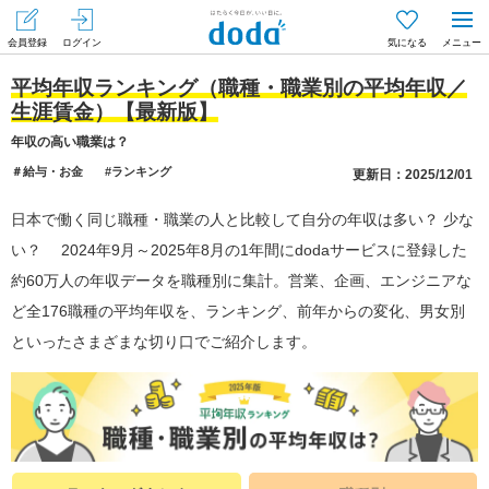
会員登録
ログイン
気になる
メニュー
平均年収ランキング（職種・職業別の平均年収／
生涯賃金）【最新版】
年収の高い職業は？
＃給与・お金
#ランキング
更新日：2025/12/01
日本で働く同じ職種・職業の人と比較して自分の年収は多い？ 少な
い？ 2024年9月～2025年8月の1年間にdodaサービスに登録した
約60万人の年収データを職種別に集計。営業、企画、エンジニアな
ど全176職種の平均年収を、ランキング、前年からの変化、男女別
といったさまざまな切り口でご紹介します。