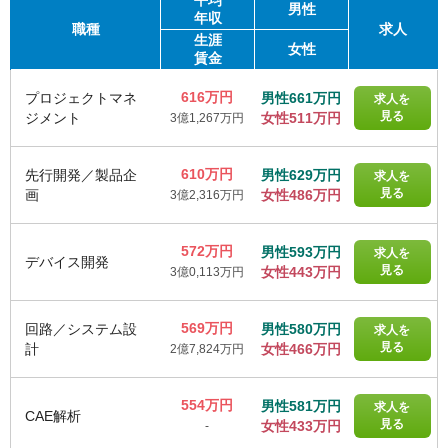
平均
男性
年収
職種
求人
生涯
女性
賃金
616万円
プロジェクトマネ
男性661万円
求人を
見る
ジメント
女性511万円
3億1,267万円
610万円
先行開発／製品企
男性629万円
求人を
見る
画
女性486万円
3億2,316万円
572万円
男性593万円
求人を
デバイス開発
見る
女性443万円
3億0,113万円
569万円
回路／システム設
男性580万円
求人を
見る
計
女性466万円
2億7,824万円
554万円
男性581万円
求人を
CAE解析
見る
女性433万円
-