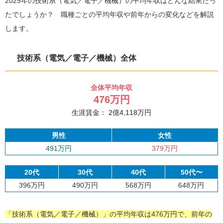
2025年の技術系（電気／電子／機械）の平均年収はどんな結果だっ
たでしょうか？ 職種ごとの平均年収や前年からの変化などを解説
します。
技術系（電気／電子／機械）全体
全体平均年収
476
万円
生涯賃金：
2
億
4,118
万円
男性
女性
491万円
379万円
20代
30代
40代
50代〜
396万円
490万円
568万円
648万円
「技術系（電気／電子／機械）」の平均年収は476万円で、前年の