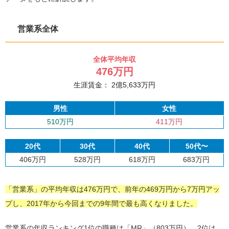
営業系全体
全体平均年収
476
万円
生涯賃金：
2
億
5,633
万円
男性
女性
510万円
411万円
20代
30代
40代
50代〜
406万円
528万円
618万円
683万円
「営業系」の平均年収は476万円で、前年の469万円から7万円アッ
プし、2017年から今回までの9年間で最も高くなりました。
営業系の年収ランキング1位の職種は「MR」（803万円）、2位は