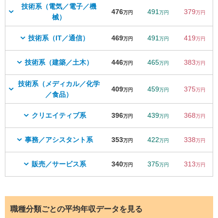
技術系（電気／電子／機
476
491
379
万円
万円
万円
械）
技術系（IT／通信）
469
491
419
万円
万円
万円
技術系（建築／土木）
446
465
383
万円
万円
万円
技術系（メディカル／化学
409
459
375
万円
万円
万円
／食品）
クリエイティブ系
396
439
368
万円
万円
万円
事務／アシスタント系
353
422
338
万円
万円
万円
販売／サービス系
340
375
313
万円
万円
万円
職種分類ごとの平均年収データを見る