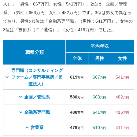
人）」（男性：667万円、女性：541万円）、2位は「企画／管理
系」（男性：663万円、女性：482万円）です。3位は男女で異なっ
ており、男性の3位は「金融系専門職」（男性：641万円）、女性の
3位は「技術系（IT／通信）」（女性：419万円）でした。
平均年収
職種分類
全体
男性
女性
専門職（コンサルティング
ファーム／専門事務所／監
619
667
541
万円
万円
万円
査法人）
企画／管理系
580
663
482
万円
万円
万円
金融系専門職
486
641
416
万円
万円
万円
営業系
476
510
411
万円
万円
万円