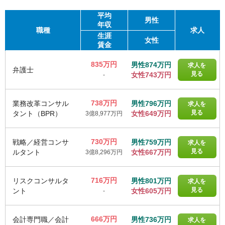
平均
男性
年収
職種
求人
生涯
女性
賃金
835万円
男性874万円
求人を
弁護士
見る
女性743万円
-
738万円
業務改革コンサル
男性796万円
求人を
見る
タント（BPR）
女性649万円
3億8,977万円
730万円
戦略／経営コンサ
男性759万円
求人を
見る
ルタント
女性667万円
3億8,296万円
716万円
リスクコンサルタ
男性801万円
求人を
見る
ント
女性605万円
-
666万円
会計専門職／会計
男性736万円
求人を