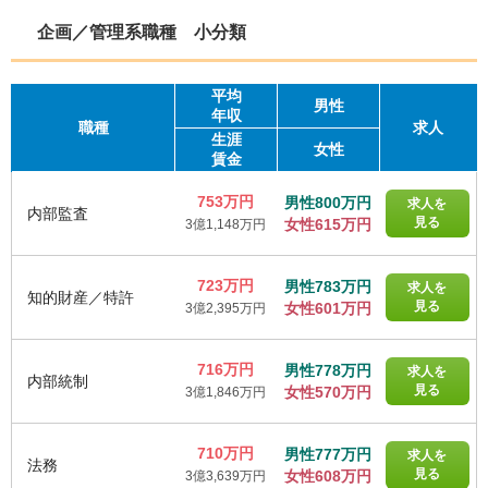
企画／管理系職種 小分類
平均
男性
年収
職種
求人
生涯
女性
賃金
753万円
男性800万円
求人を
内部監査
見る
女性615万円
3億1,148万円
723万円
男性783万円
求人を
知的財産／特許
見る
女性601万円
3億2,395万円
716万円
男性778万円
求人を
内部統制
見る
女性570万円
3億1,846万円
710万円
男性777万円
求人を
法務
見る
女性608万円
3億3,639万円