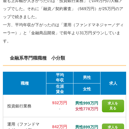
最も上昇幅が大きかったのは「投資銀行業務」で109万円の大幅ア
ップでした。それに「融資／契約審査」（569万円）が25万円のア
ップで続きました。
一方、平均年収が下がったのは「運用（ファンドマネジャー／ディ
ーラー）」と「金融商品開発」で前年より31万円ダウンしていま
す。
金融系専門職職種 小分類
平均
男性
年収
職種
求人
生涯
女性
賃金
932万円
男性999万円
求人を
投資銀行業務
見る
女性778万円
-
運用（ファンドマ
842万円
男性899万円
求人を