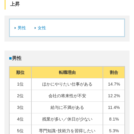
上昇
男性
女性
■
男性
順位
転職理由
割合
1位
ほかにやりたい仕事がある
14.7%
2位
会社の将来性が不安
12.2%
3位
給与に不満がある
11.4%
4位
残業が多い／休日が少ない
8.1%
5位
専門知識･技術力を習得したい
5.3%