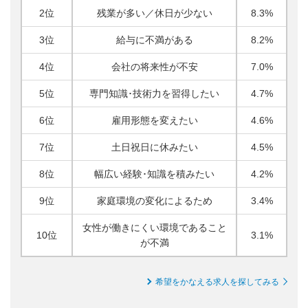
2位
残業が多い／休日が少ない
8.3%
3位
給与に不満がある
8.2%
4位
会社の将来性が不安
7.0%
5位
専門知識･技術力を習得したい
4.7%
6位
雇用形態を変えたい
4.6%
7位
土日祝日に休みたい
4.5%
8位
幅広い経験･知識を積みたい
4.2%
9位
家庭環境の変化によるため
3.4%
女性が働きにくい環境であること
10位
3.1%
が不満
希望をかなえる求人を探してみる