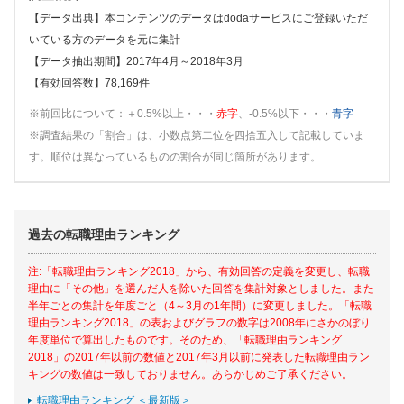
【データ出典】本コンテンツのデータはdodaサービスにご登録いただ
いている方のデータを元に集計
【データ抽出期間】2017年4月～2018年3月
【有効回答数】78,169件
※前回比について：＋0.5%以上・・・
赤字
、-0.5%以下・・・
青字
※調査結果の「割合」は、小数点第二位を四捨五入して記載していま
す。順位は異なっているものの割合が同じ箇所があります。
過去の転職理由ランキング
注:「転職理由ランキング2018」から、有効回答の定義を変更し、転職
理由に「その他」を選んだ人を除いた回答を集計対象としました。また
半年ごとの集計を年度ごと（4～3月の1年間）に変更しました。「転職
理由ランキング2018」の表およびグラフの数字は2008年にさかのぼり
年度単位で算出したものです。そのため、「転職理由ランキング
2018」の2017年以前の数値と2017年3月以前に発表した転職理由ラン
キングの数値は一致しておりません。あらかじめご了承ください。
転職理由ランキング ＜最新版＞