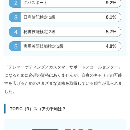
2
9.2%
ITパスポート
3
6.1%
日商簿記検定 2級
4
5.7%
秘書技能検定 2級
5
4.0%
実用英語技能検定 2級
「テレマーケティング／カスタマーサポート／コールセンター」
になるために必須の資格はありませんが、自身のキャリアの可能
性を広げるためのさまざまな資格を取得している傾向が見られま
した。
TOEIC（R）スコアの平均は？