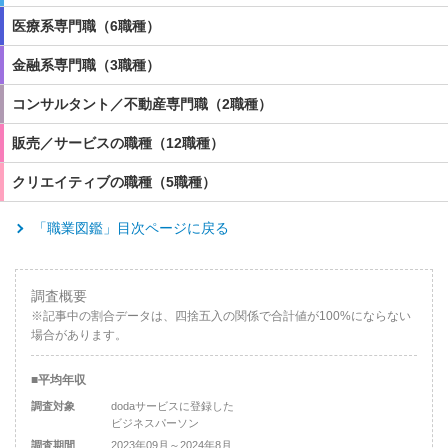
医療系専門職
（6職種）
金融系専門職
（3職種）
コンサルタント／不動産専門職
（2職種）
販売／サービス
の職種（12職種）
クリエイティブ
の職種（5職種）
「職業図鑑」目次ページに戻る
調査概要
※記事中の割合データは、四捨五入の関係で合計値が100%にならない
場合があります。
■平均年収
調査対象
dodaサービスに登録した
ビジネスパーソン
調査期間
2023年09月～2024年8月